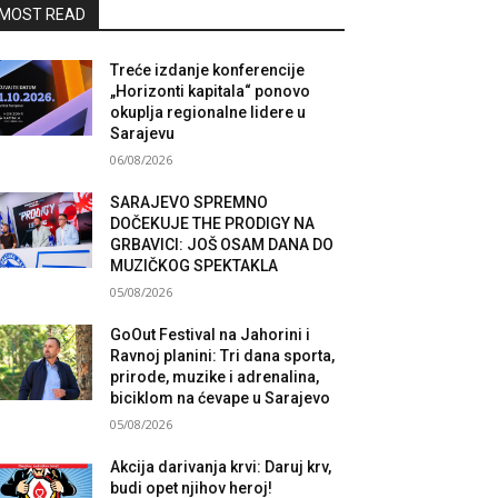
MOST READ
Treće izdanje konferencije
„Horizonti kapitala“ ponovo
okuplja regionalne lidere u
Sarajevu
06/08/2026
SARAJEVO SPREMNO
DOČEKUJE THE PRODIGY NA
GRBAVICI: JOŠ OSAM DANA DO
MUZIČKOG SPEKTAKLA
05/08/2026
GoOut Festival na Jahorini i
Ravnoj planini: Tri dana sporta,
prirode, muzike i adrenalina,
biciklom na ćevape u Sarajevo
05/08/2026
Akcija darivanja krvi: Daruj krv,
budi opet njihov heroj!