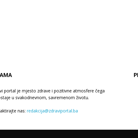
NAMA
P
vi portal je mjesto zdrave i pozitivne atmosfere čega
staje u svakodnevnom, savremenom životu.
aktirajte nas:
redakcija@zdraviportal.ba