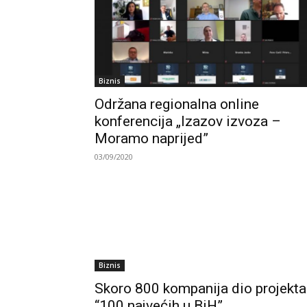
Biznis
Održana regionalna online
konferencija „Izazov izvoza –
Moramo naprijed”
03/09/2020
Biznis
Skoro 800 kompanija dio projekta
“100 najvećih u BiH”