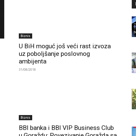
Biznis
U BiH moguć još veći rast izvoza
uz poboljšanje poslovnog
ambijenta
31/08/2018
Biznis
BBI banka i BBI VIP Business Club
u Goraždu: Povezivanje Goražda sa