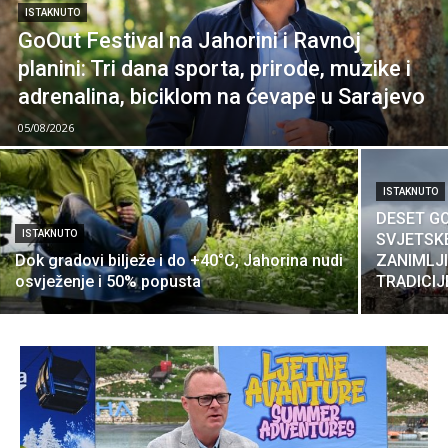
ISTAKNUTO
GoOut Festival na Jahorini i Ravnoj
planini: Tri dana sporta, prirode, muzike i
adrenalina, biciklom na ćevape u Sarajevo
05/08/2026
ISTAKNUTO
DESET GO
ISTAKNUTO
SVJETSKE
Dok gradovi bilježe i do +40°C, Jahorina nudi
ZANIMLJI
osvježenje i 50% popusta
TRADICIJ