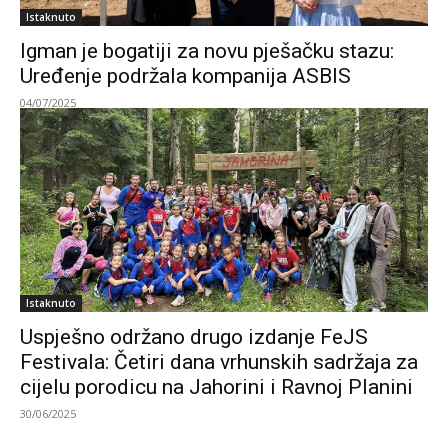
Istaknuto
Igman je bogatiji za novu pješačku stazu:
Uređenje podržala kompanija ASBIS
04/07/2025
Istaknuto
Uspješno održano drugo izdanje FeJS
Festivala: Četiri dana vrhunskih sadržaja za
cijelu porodicu na Jahorini i Ravnoj Planini
30/06/2025