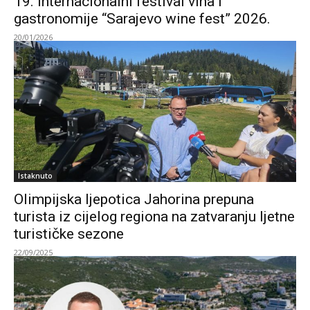
19. Internacionalni festival vina i
gastronomije “Sarajevo wine fest” 2026.
20/01/2026
Istaknuto
Olimpijska ljepotica Jahorina prepuna
turista iz cijelog regiona na zatvaranju ljetne
turističke sezone
22/09/2025