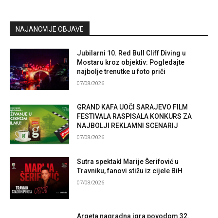
NAJANOVIJE OBJAVE
Jubilarni 10. Red Bull Cliff Diving u
Mostaru kroz objektiv: Pogledajte
najbolje trenutke u foto priči
07/08/2026
GRAND KAFA UOČI SARAJEVO FILM
FESTIVALA RASPISALA KONKURS ZA
NAJBOLJI REKLAMNI SCENARIJ
07/08/2026
Sutra spektakl Marije Šerifović u
Travniku, fanovi stižu iz cijele BiH
07/08/2026
Argeta nagradna igra povodom 32.