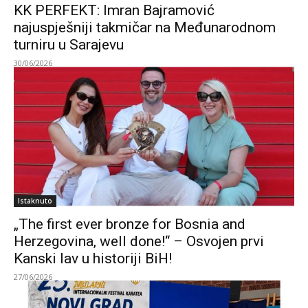
KK PERFEKT: Imran Bajramović
najuspješniji takmičar na Međunarodnom
turniru u Sarajevu
30/06/2026
Istaknuto
„The first ever bronze for Bosnia and
Herzegovina, well done!“ – Osvojen prvi
Kanski lav u historiji BiH!
27/06/2026