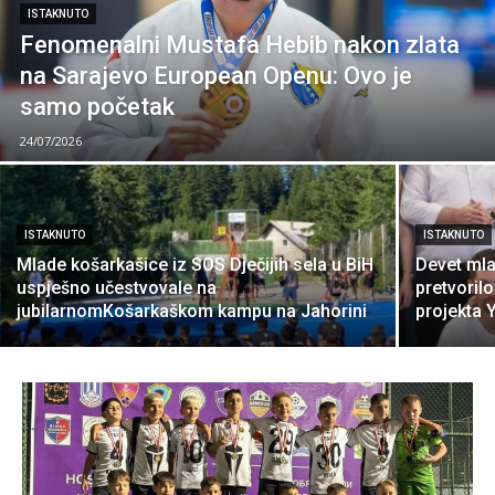
ISTAKNUTO
Fenomenalni Mustafa Hebib nakon zlata
na Sarajevo European Openu: Ovo je
samo početak
24/07/2026
ISTAKNUTO
ISTAKNUTO
Mlade košarkašice iz SOS Dječijih sela u BiH
Devet mla
uspješno učestvovale na
pretvorilo
jubilarnomKošarkaškom kampu na Jahorini
projekta Y