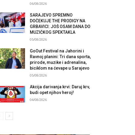
06/08/2026
SARAJEVO SPREMNO
DOČEKUJE THE PRODIGY NA
GRBAVICI: JOŠ OSAM DANA DO
MUZIČKOG SPEKTAKLA
05/08/2026
GoOut Festival na Jahorini i
Ravnoj planini: Tri dana sporta,
prirode, muzike i adrenalina,
biciklom na ćevape u Sarajevo
05/08/2026
Akcija darivanja krvi: Daruj krv,
budi opet njihov heroj!
04/08/2026