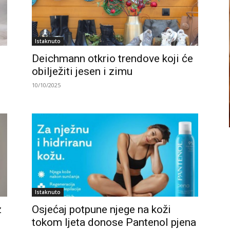
Istaknuto
Deichmann otkrio trendove koji će
obilježiti jesen i zimu
g
10/10/2025
Istaknuto
z
Osjećaj potpune njege na koži
tokom ljeta donose Pantenol pjena