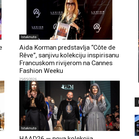
Istaknuto
e
Aida Korman predstavlja “Côte de
Rêve”, sanjivu kolekciju inspirisanu
Francuskom rivijerom na Cannes
Fashion Weeku
25/05/2026
Istaknuto
HAAD26 — nova kolekcija