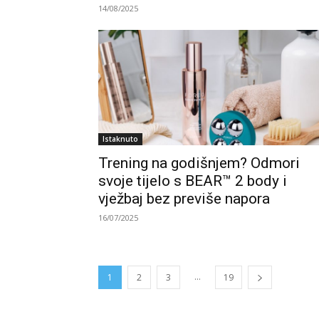
14/08/2025
Istaknuto
Trening na godišnjem? Odmori
svoje tijelo s BEAR™ 2 body i
vježbaj bez previše napora
16/07/2025
...
1
2
3
19