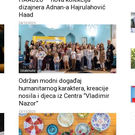
dizajnera Adnan-a Hajrulahović
Haad
24/12/2025
Istaknuto
Održan modni događaj
humanitarnog karaktera, kreacije
nosila i djeca iz Centra “Vladimir
Nazor”
13/11/2025