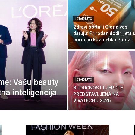
ISTAKNUTO
Zdravi portal i Gloria vas
daruju: Prirodan dodir ljeta 
prirodnu kozmetiku Gloria!
eme: Vašu beauty
ISTAKNUTO
BUDUĆNOST LJEPOTE
na inteligencija
PREDSTAVLJENA NA
VIVATECHU 2026