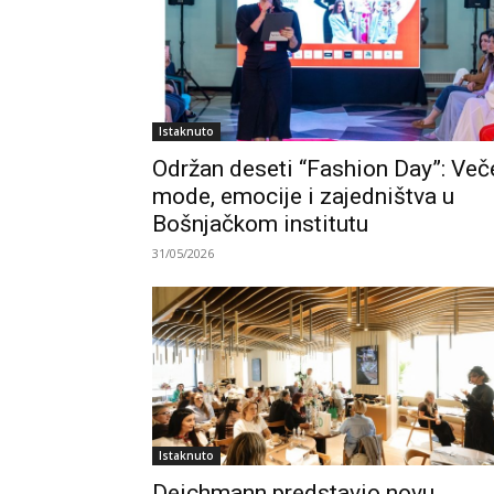
Istaknuto
Održan deseti “Fashion Day”: Več
mode, emocije i zajedništva u
Bošnjačkom institutu
31/05/2026
Istaknuto
Deichmann predstavio novu