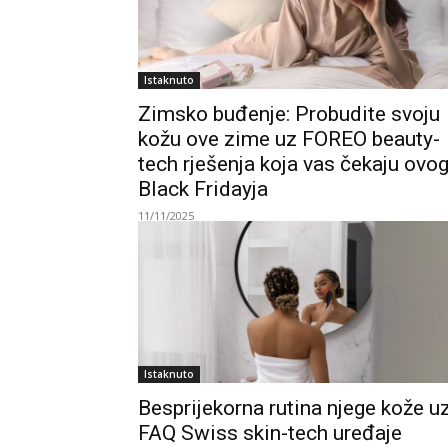
Istaknuto
Zimsko buđenje: Probudite svoju
kožu ove zime uz FOREO beauty-
tech rješenja koja vas čekaju ovo
Black Fridayja
11/11/2025
Istaknuto
Besprijekorna rutina njege kože u
FAQ Swiss skin-tech uređaje