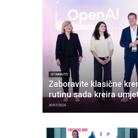
ISTAKNUTO
Zaboravite klasične kr
rutinu sada kreira umjet
30/07/2026