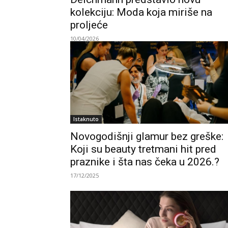
kolekciju: Moda koja miriše na
proljeće
10/04/2026
Istaknuto
Novogodišnji glamur bez greške:
Koji su beauty tretmani hit pred
praznike i šta nas čeka u 2026.?
17/12/2025