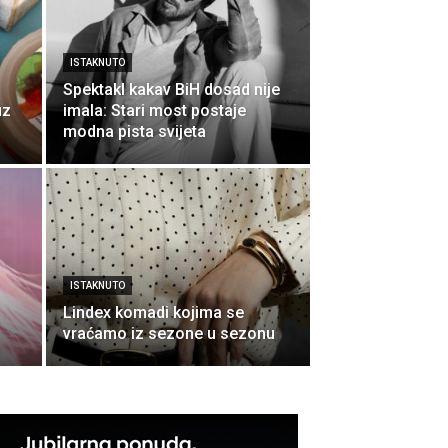
ISTAKNUTO
Spektakl kakav BiH dosad nije
uz
imala: Stari most postaje
modna pista svijeta
ISTAKNUTO
Lindex komadi kojima se
vraćamo iz sezone u sezonu