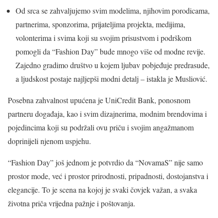
Od srca se zahvaljujemo svim modelima, njihovim porodicama,
partnerima, sponzorima, prijateljima projekta, medijima,
volonterima i svima koji su svojim prisustvom i podrškom
pomogli da “Fashion Day” bude mnogo više od modne revije.
Zajedno gradimo društvo u kojem ljubav pobjeđuje predrasude,
a ljudskost postaje najljepši modni detalj – istakla je Musliović.
Posebna zahvalnost upućena je UniCredit Bank, ponosnom
partneru događaja, kao i svim dizajnerima, modnim brendovima i
pojedincima koji su podržali ovu priču i svojim angažmanom
doprinijeli njenom uspjehu.
“Fashion Day” još jednom je potvrdio da “NovamaS” nije samo
prostor mode, već i prostor prirodnosti, pripadnosti, dostojanstva i
elegancije. To je scena na kojoj je svaki čovjek važan, a svaka
životna priča vrijedna pažnje i poštovanja.