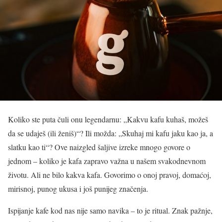
Koliko ste puta čuli onu legendarnu: „Kakvu kafu kuhaš, možeš
da se udaješ (ili ženiš)“? Ili možda: „Skuhaj mi kafu jaku kao ja, a
slatku kao ti“? Ove naizgled šaljive izreke mnogo govore o
jednom – koliko je kafa zapravo važna u našem svakodnevnom
životu. Ali ne bilo kakva kafa. Govorimo o onoj pravoj, domaćoj,
mirisnoj, punog ukusa i još punijeg značenja.
Ispijanje kafe kod nas nije samo navika – to je ritual. Znak pažnje,