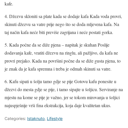
kafe.
4. Džezvu skloniti sa plate kada se dodaje kafa Kada voda provri,
skinuti džezvu sa vatre prije nego što se doda mljevena kafa. Na
taj način kafa neće biti previše zagrijana i neće postati gorka.
5. Kada počne da se diže pjena – napitak je skuhan Poslije
dodavanja kafe, vratiti džezvu na ringlu, ali pažljivo, da kafa ne
provri prejako. Kada na površini počne da se diže gusta pjena, to
je znak da je kafa spremna i treba je odmah skinuti sa vatre.
6. Kafu sipati u šolju tamo gdje se pije Gotovu kafu ponesite u
džezvi do mesta gdje se pije, i tamo sipajte u šoljicu. Serviranje na
mjestu na kome se pije je važno, jer se tokom mirovanja u šoljici
najuspješnije vrši fina ekstrakcija, koja daje kvalitetan ukus.
Categories:
Istaknuto
,
Lifestyle