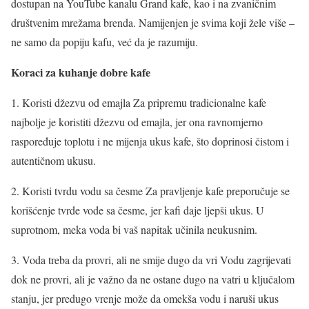
dostupan na YouTube kanalu Grand kafe, kao i na zvaničnim
društvenim mrežama brenda. Namijenjen je svima koji žele više –
ne samo da popiju kafu, već da je razumiju.
Koraci za kuhanje dobre kafe
1. Koristi džezvu od emajla Za pripremu tradicionalne kafe
najbolje je koristiti džezvu od emajla, jer ona ravnomjerno
raspoređuje toplotu i ne mijenja ukus kafe, što doprinosi čistom i
autentičnom ukusu.
2. Koristi tvrdu vodu sa česme Za pravljenje kafe preporučuje se
korišćenje tvrde vode sa česme, jer kafi daje ljepši ukus. U
suprotnom, meka voda bi vaš napitak učinila neukusnim.
3. Voda treba da provri, ali ne smije dugo da vri Vodu zagrijevati
dok ne provri, ali je važno da ne ostane dugo na vatri u ključalom
stanju, jer predugo vrenje može da omekša vodu i naruši ukus