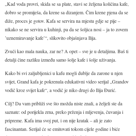
„Kad voda provri, skida se sa plate, stavi se željena količina kafe,
dobro se promiješa, da krene sa dizanjem. Čim krene pjena da se
diže, proces je gotov. Kafa se servira na mjestu gdje se pije –
nikako se ne servira u kuhinji, pa da se šoljica nosi – ja to zovem
’uznemiravanje kafe’“, slikovito objašnjava Ilija.
Zvuči kao mala nauka, zar ne? A opet – sve je u detaljima. Baš ti
detalji čine razliku između samo šolje kafe i šolje uživanja.
Kako bi svi zaljubljenici u kafu mogli dublje da zarone u njen
svijet, Grand kafa je pokrenula edukativni video serijal „Grandov
vodič kroz svijet kafe“, a vodič je niko drugi do Ilija Đurić.
Cilj? Da vam približi sve što možda niste znali, a željeli ste da
saznate: od porijekla zrna, preko prženja i mljevenja, čuvanja i
pripreme. Kafa ima svoj put, i on nije kratak – ali je zato
fascinantan. Serijal će se emitovati tokom cijele godine i biće