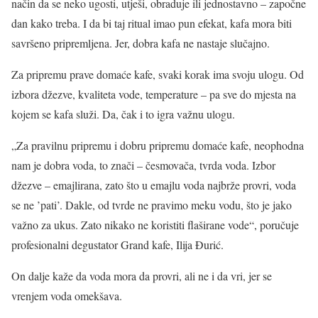
način da se neko ugosti, utješi, obraduje ili jednostavno – započne
dan kako treba. I da bi taj ritual imao pun efekat, kafa mora biti
savršeno pripremljena. Jer, dobra kafa ne nastaje slučajno.
Za pripremu prave domaće kafe, svaki korak ima svoju ulogu. Od
izbora džezve, kvaliteta vode, temperature – pa sve do mjesta na
kojem se kafa služi. Da, čak i to igra važnu ulogu.
„Za pravilnu pripremu i dobru pripremu domaće kafe, neophodna
nam je dobra voda, to znači – česmovača, tvrda voda. Izbor
džezve – emajlirana, zato što u emajlu voda najbrže provri, voda
se ne ’pati’. Dakle, od tvrde ne pravimo meku vodu, što je jako
važno za ukus. Zato nikako ne koristiti flaširane vode“, poručuje
profesionalni degustator Grand kafe, Ilija Đurić.
On dalje kaže da voda mora da provri, ali ne i da vri, jer se
vrenjem voda omekšava.