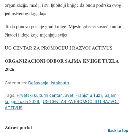
organizacije, mediji i svi ljubitelji knjige da budu podrška ovog
jedinstvenog događaja.
Tuzla ponovo postaje grad knjige. Mjesto gdje se susreću autori,
čitaoci i ideje koje mijenjaju svijet.
UG CENTAR ZA PROMOCIJU I RAZVOJ ACTIVUS
ORGANIZACIONI ODBOR SAJMA KNJIGE TUZLA
2026
Categories:
Dešavanja
,
Istaknuto
Tags:
Hrvatski kulturni centar „Sveti Franjo“ u Tuzli
,
Sajam
knjige Tuzla 2026.
,
UG CENTAR ZA PROMOCIJU I RAZVOJ
ACTIVUS
Zdravi portal
Back to top