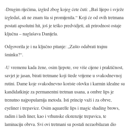
-Drugim riječima, izgled zbog kojeg ćete čuti: „Baš lijepo i svježe
izgledaš, ali ne znam šta si promijenila.“ Koji će od ovih tretmana
postati apsolutni hit, još je teško predvidjeti, ali prirodnost ostaje
ključna – naglašava Danijela.
Odgovorila je i na ključno pitanje: „Zašto odabrati trajnu
šminku?“.
-U vremenu kada žene, osim ljepote, sve više cijene i praktičnost,
savjet je jasan, birati tretmane koji štede vrijeme u svakodnevnoj
rutini. Dame koje svakodnevno koriste olovku i karmin idealne su
kandidatkinje za permanentni tretman usana, a ombre lips je
trenutno najpopularnija metoda. Isti princip važi i za obrve,
eyeliner i trepavice. Osim aquarelle lips i magic shading brows,
radim i lash liner, kao i vrhunske ekstenzije trepavica, te
laminaciju obrva. Svi ovi tretmani su postali nezaobilazan dio