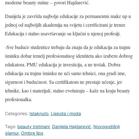
moderne beauty rutine – govori Hajdarević.
Danijela je završila najbolje edukacije za permanentni make up u
jednoj od najboljih akademija na svijetu i cerrificirani je trener.
Edukacija i stalno usavršavanje su ključni u njenoj profesiji.
-Sve buduće studentice trebaju da znaju da je edukacija za trajnu
šminku dobar temelj profesionalnog identiteta ako izaberu dobrog
edukatora. PMU edukacija je investicija, a ne trošak. Dobra
edukacija za trajnu šminku ne uči samo tehnici, ona gradi ime,
sigurnost i budućnost. Sa certifikatom ne prestaje učenje, jer
tehnike, kao i materijali, stalno evoluiraju – kaže na kraju beauty
profesionalka.
Categories:
Istaknuto
,
Ljepota i moda
Tags:
beauty tretmani
,
Danijela Hajdarević
,
Novogodišnji
glamur
,
Ombre lips