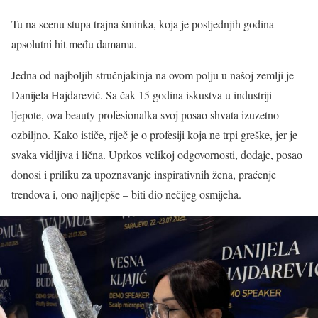
Tu na scenu stupa trajna šminka, koja je posljednjih godina
apsolutni hit među damama.
Jedna od najboljih stručnjakinja na ovom polju u našoj zemlji je
Danijela Hajdarević. Sa čak 15 godina iskustva u industriji
ljepote, ova beauty profesionalka svoj posao shvata izuzetno
ozbiljno. Kako ističe, riječ je o profesiji koja ne trpi greške, jer je
svaka vidljiva i lična. Uprkos velikoj odgovornosti, dodaje, posao
donosi i priliku za upoznavanje inspirativnih žena, praćenje
trendova i, ono najljepše – biti dio nečijeg osmijeha.