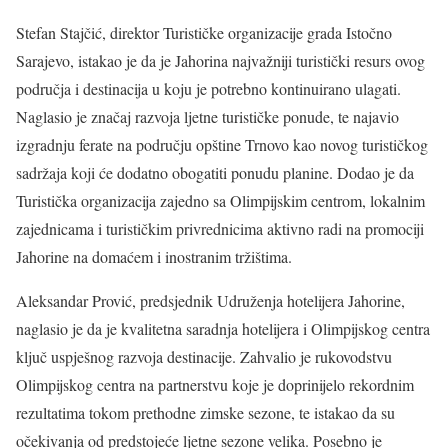
Stefan Stajčić, direktor Turističke organizacije grada Istočno
Sarajevo, istakao je da je Jahorina najvažniji turistički resurs ovog
područja i destinacija u koju je potrebno kontinuirano ulagati.
Naglasio je značaj razvoja ljetne turističke ponude, te najavio
izgradnju ferate na području opštine Trnovo kao novog turističkog
sadržaja koji će dodatno obogatiti ponudu planine. Dodao je da
Turistička organizacija zajedno sa Olimpijskim centrom, lokalnim
zajednicama i turističkim privrednicima aktivno radi na promociji
Jahorine na domaćem i inostranim tržištima.
Aleksandar Prović, predsjednik Udruženja hotelijera Jahorine,
naglasio je da je kvalitetna saradnja hotelijera i Olimpijskog centra
ključ uspješnog razvoja destinacije. Zahvalio je rukovodstvu
Olimpijskog centra na partnerstvu koje je doprinijelo rekordnim
rezultatima tokom prethodne zimske sezone, te istakao da su
očekivanja od predstojeće ljetne sezone velika. Posebno je