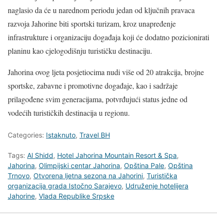
naglasio da će u narednom periodu jedan od ključnih pravaca
razvoja Jahorine biti sportski turizam, kroz unapređenje
infrastrukture i organizaciju događaja koji će dodatno pozicionirati
planinu kao cjelogodišnju turističku destinaciju.
Jahorina ovog ljeta posjetiocima nudi više od 20 atrakcija, brojne
sportske, zabavne i promotivne događaje, kao i sadržaje
prilagođene svim generacijama, potvrđujući status jedne od
vodećih turističkih destinacija u regionu.
Categories:
Istaknuto
,
Travel BH
Tags:
Al Shidd
,
Hotel Jahorina Mountain Resort & Spa
,
Jahorina
,
Olimpijski centar Jahorina
,
Opština Pale
,
Opština
Trnovo
,
Otvorena ljetna sezona na Jahorini
,
Turistička
organizacija grada Istočno Sarajevo
,
Udruženje hotelijera
Jahorine
,
Vlada Republike Srpske