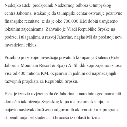
Nedeljko Elek, predsjednik Nadzornog odbora Olimpijskog
centra Jahorina, istakao je da Olimpijski centar ostvaruje pozitivne
finansijske rezultate, te da je oko 700.000 KM dobiti usmjereno
lokalnim zajednicama. Zahvalio je Vladi Republike Srpske na
podršci i ulaganjima u razvoj Jahorine, naglasivši da predstoji novi
investicioni ciklus.
Posebno je izdvojio investicije privatnih kompanija Galens (Hotel
Jahorina Mountain Resort & Spa) i Al Shiddi koje zajedno iznose
više od 400 miliona KM, ocijenivši ih jednim od najznačajnijih
razvojnih projekata za Republiku Srpsku.
Elek je izrazio uvjerenje da će Jahorina u narednim godinama biti
domaćin takmičenja Svjetskog kupa u alpskom skijanju, te
najavio nastavak društveno odgovornih aktivnosti kroz program
stipendiranja pet studenata i brucoša iz oblasti turizma.