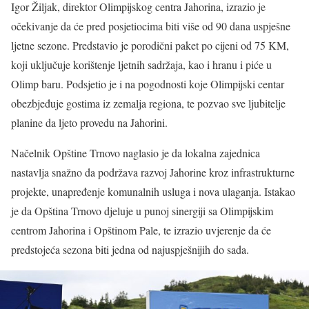
Igor Žiljak, direktor Olimpijskog centra Jahorina, izrazio je
očekivanje da će pred posjetiocima biti više od 90 dana uspješne
ljetne sezone. Predstavio je porodični paket po cijeni od 75 KM,
koji uključuje korištenje ljetnih sadržaja, kao i hranu i piće u
Olimp baru. Podsjetio je i na pogodnosti koje Olimpijski centar
obezbjeđuje gostima iz zemalja regiona, te pozvao sve ljubitelje
planine da ljeto provedu na Jahorini.
Načelnik Opštine Trnovo naglasio je da lokalna zajednica
nastavlja snažno da podržava razvoj Jahorine kroz infrastrukturne
projekte, unapređenje komunalnih usluga i nova ulaganja. Istakao
je da Opština Trnovo djeluje u punoj sinergiji sa Olimpijskim
centrom Jahorina i Opštinom Pale, te izrazio uvjerenje da će
predstojeća sezona biti jedna od najuspješnijih do sada.