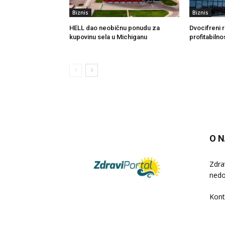
Biznis
Biznis
HELL dao neobičnu ponudu za
Dvocifreni r
kupovinu sela u Michiganu
profitabilnos
O 
Zdra
nedo
Kont