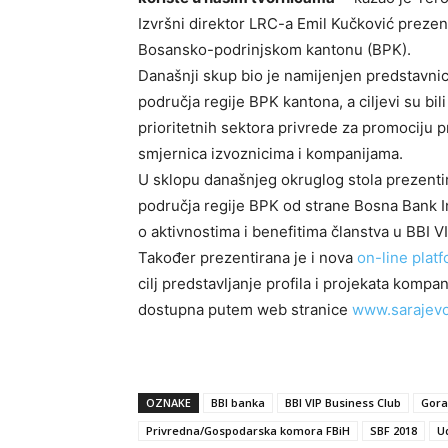
Izvršni direktor LRC-a Emil Kučković prezent
Bosansko-podrinjskom kantonu (BPK).
Današnji skup bio je namijenjen predstavni
područja regije BPK kantona, a ciljevi su bil
prioritetnih sektora privrede za promociju 
smjernica izvoznicima i kompanijama.
U sklopu današnjeg okruglog stola prezenti
područja regije BPK od strane Bosna Bank Int
o aktivnostima i benefitima članstva u BBI V
Također prezentirana je i nova
on-line plat
cilj predstavljanje profila i projekata kompa
dostupna putem web stranice
www.sarajev
OZNAKE
BBI banka
BBI VIP Business Club
Gora
Privredna/Gospodarska komora FBiH
SBF 2018
U