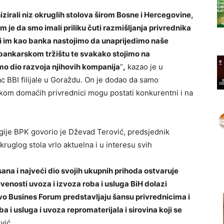
izirali niz okruglih stolova širom Bosne i Hercegovine,
 je da smo imali priliku čuti razmišljanja privrednika
mi im kao banka nastojimo da unaprijedimo naše
ankarskom tržištu te svakako stojimo na
o dio razvoja njihovih kompanija
“
,
kazao je u
 BBI filijale u Goraždu. On je dodao da samo
om domaćih privrednici mogu postati konkurentni i na
gije BPK govorio je Dževad Terović, predsjednik
ruglog stola vrlo aktuelna i u interesu svih
ana i najveći dio svojih ukupnih prihoda ostvaruje
ivenosti uvoza i izvoza roba i usluga BiH dolazi
vo Busines Forum predstavljaju šansu privrednicima i
a i usluga i uvoza repromaterijala i sirovina koji se
vić.