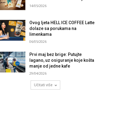
14/05/2026
Ovog ljeta HELL ICE COFFEE Latte
dolaze sa porukama na
limenkama
06/05/2026
Prvi maj bez brige: Putujte
lagano, uz osiguranje koje košta
manje od jedne kafe
29/04/2026
Učitati više