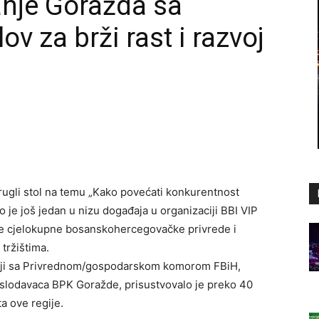
anje Goražda sa
v za brži rast i razvoj
rugli stol na temu „Kako povećati konkurentnost
 je još jedan u nizu događaja u organizaciji BBI VIP
čanje cjelokupne bosanskohercegovačke privrede i
tržištima.
dnji sa Privrednom/gospodarskom komorom FBiH,
odavaca BPK Goražde, prisustvovalo je preko 40
ta ove regije.