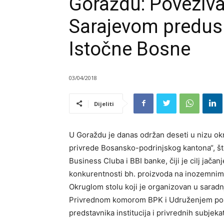
Goraždu: Poveziv
Sarajevom preduslo
Istočne Bosne
03/04/2018
Dijeliti
U Goraždu je danas održan deseti u nizu ok
privrede Bosansko-podrinjskog kantona“, što
Business Cluba i BBI banke, čiji je cilj ja
konkurentnosti bh. proizvoda na inozemnim 
Okruglom stolu koji je organizovan u sara
Privrednom komorom BPK i Udruženjem posl
predstavnika institucija i privrednih subjeka