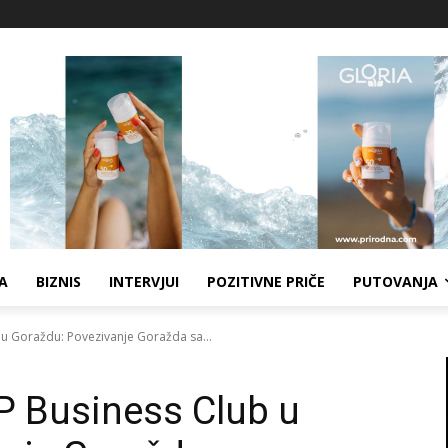
A
BIZNIS
INTERVJUI
POZITIVNE PRIČE
PUTOVANJA
b u Goraždu: Povezivanje Goražda sa...
IP Business Club u