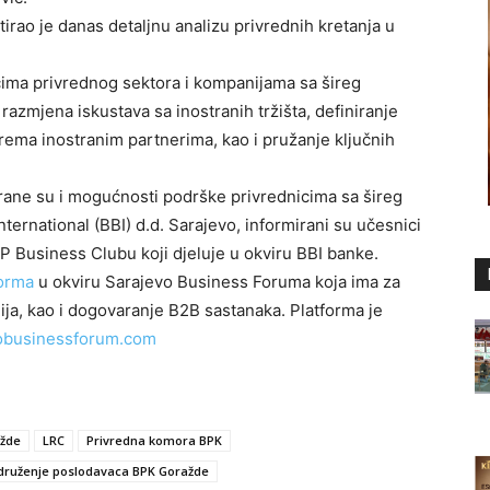
irao je danas detaljnu analizu privrednih kretanja u
cima privrednog sektora i kompanijama sa šireg
i razmjena iskustava sa inostranih tržišta, definiranje
prema inostranim partnerima, kao i pružanje ključnih
rane su i mogućnosti podrške privrednicima sa šireg
ernational (BBI) d.d. Sarajevo, informirani su učesnici
IP Business Clubu koji djeluje u okviru BBI banke.
forma
u okviru Sarajevo Business Foruma koja ima za
nija, kao i dogovaranje B2B sastanaka. Platforma je
obusinessforum.com
žde
LRC
Privredna komora BPK
druženje poslodavaca BPK Goražde