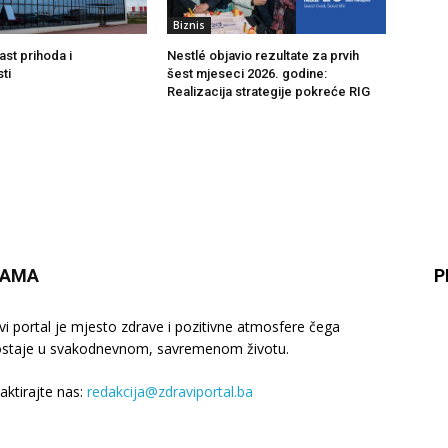
Biznis
ast prihoda i
Nestlé objavio rezultate za prvih
ti
šest mjeseci 2026. godine:
Realizacija strategije pokreće RIG
NAMA
P
vi portal je mjesto zdrave i pozitivne atmosfere čega
staje u svakodnevnom, savremenom životu.
aktirajte nas:
redakcija@zdraviportal.ba