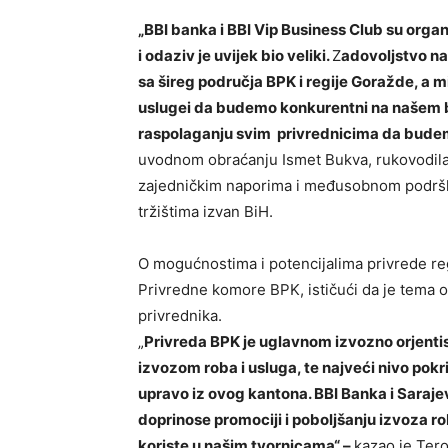
„BBI banka i BBI Vip Business Club su organ
i odaziv je uvijek bio veliki.
Z
adovoljstvo nam
sa šireg područja BPK i regije Goražde, a 
uslugei da budemo konkurentni na našem b
raspolaganju svim privrednicima da budem
uvodnom obraćanju Ismet Bukva, rukovodilac
zajedničkim naporima i međusobnom podršk
tržištima izvan BiH.
O mogućnostima i potencijalima privrede re
Privredne komore BPK, ističući da je tema ok
privrednika.
„
Privreda BPK je uglavnom izvozno orjentis
izvozom roba i usluga, te najveći nivo pokr
upravo iz ovog kantona. BBI Banka i Saraje
doprinose promociji i poboljšanju izvoza rob
koriste u našim tvornicama“ –
kazao je Tero