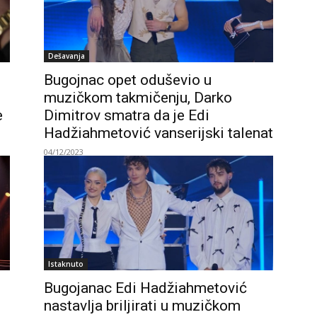
Dešavanja
Bugojnac opet oduševio u
muzičkom takmičenju, Darko
e
Dimitrov smatra da je Edi
Hadžiahmetović vanserijski talenat
04/12/2023
Istaknuto
Bugojanac Edi Hadžiahmetović
nastavlja briljirati u muzičkom