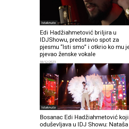
Istaknuto
Edi Hadžiahmetović briljira u
IDJShowu, predstavio spot za
pjesmu “Isti smo” i otkrio ko mu j
pjevao ženske vokale
18/12/2023
Istaknuto
Bosanac Edi Hadžiahmetović koji
oduševljava u IDJ Showu: Nataša