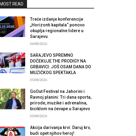
MOST READ
Treće izdanje konferencije
„Horizonti kapitala“ ponovo
okuplja regionalne lidere u
Sarajevu
06/08/2026
SARAJEVO SPREMNO
DOČEKUJE THE PRODIGY NA
GRBAVICI: JOŠ OSAM DANA DO
MUZIČKOG SPEKTAKLA
05/08/2026
GoOut Festival na Jahorini i
Ravnoj planini: Tri dana sporta,
prirode, muzike i adrenalina,
biciklom na ćevape u Sarajevo
05/08/2026
Akcija darivanja krvi: Daruj krv,
budi opet njihov heroj!