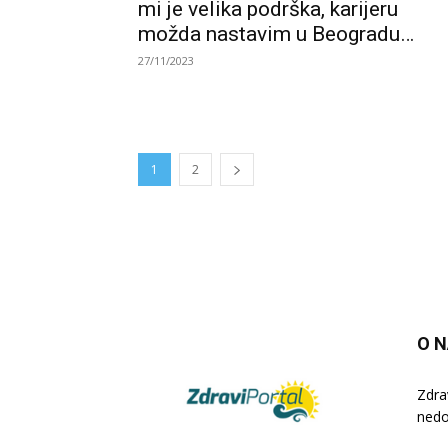
mi je velika podrška, karijeru
možda nastavim u Beogradu…
27/11/2023
1
2
O 
Zdra
nedo