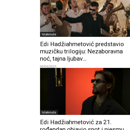
Istaknuto
Edi Hadžiahmetović predstavio
muzičku trilogiju: Nezaboravna
noć, tajna ljubav…
09/06/2025
Istaknuto
Edi Hadžiahmetović za 21.
rođendan objavio spot i pjesmu