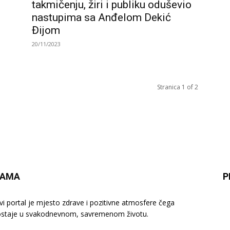
takmičenju, žiri i publiku oduševio
nastupima sa Anđelom Dekić
Đijom
20/11/2023
Stranica 1 of 2
NAMA
P
vi portal je mjesto zdrave i pozitivne atmosfere čega
staje u svakodnevnom, savremenom životu.