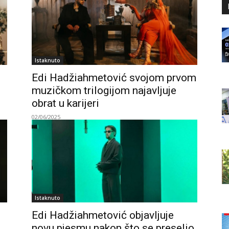
Istaknuto
Edi Hadžiahmetović svojom prvom
muzičkom trilogijom najavljuje
obrat u karijeri
02/06/2025
Istaknuto
Edi Hadžiahmetović objavljuje
novu pjesmu nakon što se preselio