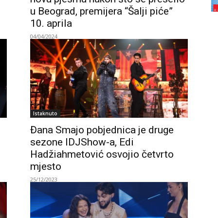
u Beograd, premijera “Šalji piće”
10. aprila
04/04/2024
Istaknuto
Đana Smajo pobjednica je druge
sezone IDJShow-a, Edi
Hadžiahmetović osvojio četvrto
mjesto
25/12/2023