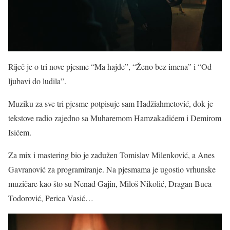
Riječ je o tri nove pjesme “Ma hajde”, “Ženo bez imena” i “Od
ljubavi do ludila”.
Muziku za sve tri pjesme potpisuje sam Hadžiahmetović, dok je
tekstove radio zajedno sa Muharemom Hamzakadićem i Demirom
Isićem.
Za mix i mastering bio je zadužen Tomislav Milenković, a Anes
Gavranović za programiranje. Na pjesmama je ugostio vrhunske
muzičare kao što su Nenad Gajin, Miloš Nikolić, Dragan Buca
Todorović, Perica Vasić…