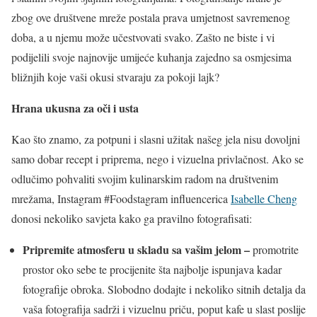
zbog ove društvene mreže postala prava umjetnost savremenog
doba, a u njemu može učestvovati svako. Zašto ne biste i vi
podijelili svoje najnovije umijeće kuhanja zajedno sa osmjesima
bližnjih koje vaši okusi stvaraju za pokoji lajk?
Hrana ukusna za oči i usta
Kao što znamo, za potpuni i slasni užitak našeg jela nisu dovoljni
samo dobar recept i priprema, nego i vizuelna privlačnost. Ako se
odlučimo pohvaliti svojim kulinarskim radom na društvenim
mrežama, Instagram #Foodstagram influencerica
Isabelle Cheng
donosi nekoliko savjeta kako ga pravilno fotografisati:
Pripremite atmosferu u skladu sa vašim jelom
–
promotrite
prostor oko sebe te procijenite šta najbolje ispunjava kadar
fotografije obroka. Slobodno dodajte i nekoliko sitnih detalja da
vaša fotografija sadrži i vizuelnu priču, poput kafe u slast poslije