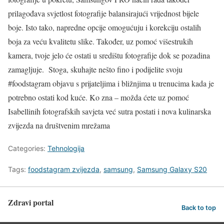
prilagođava svjetlost fotografije balansirajući vrijednost bijele
boje. Isto tako, napredne opcije omogućuju i korekciju ostalih
boja za veću kvalitetu slike. Također, uz pomoć višestrukih
kamera, tvoje jelo će ostati u središtu fotografije dok se pozadina
zamagljuje. Stoga, skuhajte nešto fino i podijelite svoju
#foodstagram objavu s prijateljima i bližnjima u trenucima kada je
potrebno ostati kod kuće. Ko zna – možda ćete uz pomoć
Isabellinih fotografskih savjeta već sutra postati i nova kulinarska
zvijezda na društvenim mrežama
Categories:
Tehnologija
Tags:
foodstagram zvijezda
,
samsung
,
Samsung Galaxy S20
Zdravi portal
Back to top