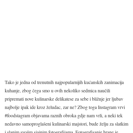
Tako je jedna od trenutnih najpopularnijih kućanskih zanimacija
kuhanje, zbog čega smo u ovih nekoliko sedmica naučili
pripremati nove kulinarske delikatese za sebe i bližnje jer ljubav
najbolje ipak ide kroz želudac, zar ne? Zbog toga Instagram vrvi
#foodstagram objavama raznih obroka gdje nam vrli, a neki tek
nedavno samoproglašeni kulinarski majstori, bude želju za slatkim
i slanim svojim sjajnim fotografijama. Fotografisanje hrane je