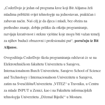
„CoderDojo je jedan od programa kroz koji Bit Alijansa želi
mladima približiti svijet tehnologije na jednostavan, praktičan i
zabavan način. Naš cilj je da djeca i mladi, bez obzira na
prethodno znanje, dobiju priliku da otkriju programiranje,
razvijaju kreativnost i steknu vještine koje mogu biti važan temelj
poručuju iz Bit
za njihov budući obrazovni i profesionalni put“,
Alijanse.
Ovogodišnja CoderDojo škola programiranja održavat će se na
Elektrotehničkom fakultetu Univerziteta u Sarajevu,
Internacionalnom Burch Univerzitetu, Sarajevo School of Science
and Technology i Internacionalnom Univerzitetu u Sarajevu,
zatim na Sveučilištu/Univerzitetu „VITEZ“ u Travniku, u Centru
za mlade INPUT u Zenici, kao i na Fakultetu informacijskih
tehnologija Univerziteta „Džemal Bijedić“ u Mostaru.