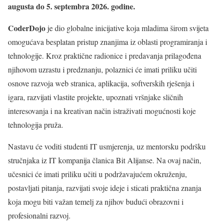
augusta do 5. septembra 2026. godine.
CoderDojo
je dio globalne inicijative koja mladima širom svijeta
omogućava besplatan pristup znanjima iz oblasti programiranja i
tehnologije. Kroz praktične radionice i predavanja prilagođena
njihovom uzrastu i predznanju, polaznici će imati priliku učiti
osnove razvoja web stranica, aplikacija, softverskih rješenja i
igara, razvijati vlastite projekte, upoznati vršnjake sličnih
interesovanja i na kreativan način istraživati mogućnosti koje
tehnologija pruža.
Nastavu će voditi studenti IT usmjerenja, uz mentorsku podršku
stručnjaka iz IT kompanija članica Bit Alijanse. Na ovaj način,
učesnici će imati priliku učiti u podržavajućem okruženju,
postavljati pitanja, razvijati svoje ideje i sticati praktična znanja
koja mogu biti važan temelj za njihov budući obrazovni i
profesionalni razvoj.