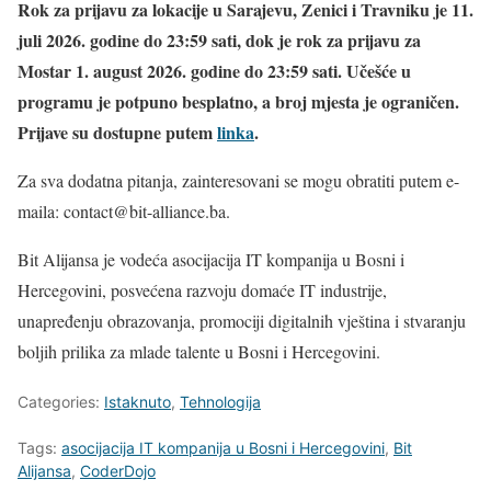
Rok za prijavu za lokacije u Sarajevu, Zenici i Travniku je 11.
juli 2026. godine do 23:59 sati, dok je rok za prijavu za
Mostar 1. august 2026. godine do 23:59 sati. Učešće u
programu je potpuno besplatno, a broj mjesta je ograničen.
Prijave su dostupne putem
linka
.
Za sva dodatna pitanja, zainteresovani se mogu obratiti putem e-
maila: contact@bit-alliance.ba.
Bit Alijansa je vodeća asocijacija IT kompanija u Bosni i
Hercegovini, posvećena razvoju domaće IT industrije,
unapređenju obrazovanja, promociji digitalnih vještina i stvaranju
boljih prilika za mlade talente u Bosni i Hercegovini.
Categories:
Istaknuto
,
Tehnologija
Tags:
asocijacija IT kompanija u Bosni i Hercegovini
,
Bit
Alijansa
,
CoderDojo