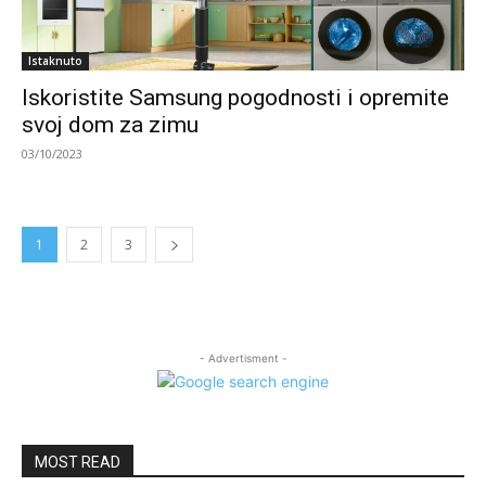
Istaknuto
Iskoristite Samsung pogodnosti i opremite
svoj dom za zimu
03/10/2023
1
2
3
- Advertisment -
MOST READ