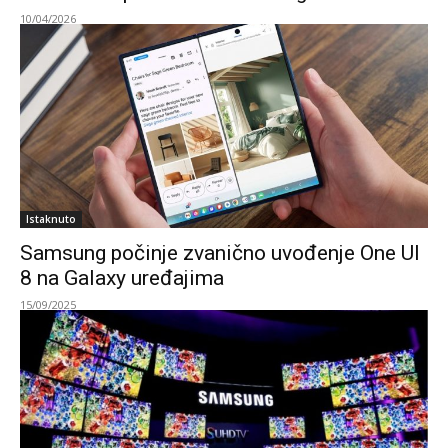
10/04/2026
Istaknuto
Samsung počinje zvanično uvođenje One UI
8 na Galaxy uređajima
15/09/2025