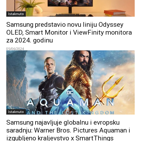
Istaknuto
Samsung predstavio novu liniju Odyssey
OLED, Smart Monitor i ViewFinity monitora
za 2024. godinu
05/06/2024
Istaknuto
Samsung najavljuje globalnu i evropsku
saradnju: Warner Bros. Pictures Aquaman i
izgubljeno kraljevstvo x SmartThings