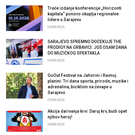
Treće izdanje konferencije „Horizonti
kapitala“ ponovo okuplja regionalne
lidere u Sarajevu
06/08/2026
SARAJEVO SPREMNO DOČEKUJE THE
PRODIGY NA GRBAVICI: JOŠ OSAM DANA
DO MUZIČKOG SPEKTAKLA
05/08/2026
GoOut Festival na Jahorini i Ravnoj
planini: Tri dana sporta, prirode, muzike i
adrenalina, biciklom na ćevape u
Sarajevo
05/08/2026
Akcija darivanja krvi: Daruj krv, budi opet
njihov heroj!
04/08/2026