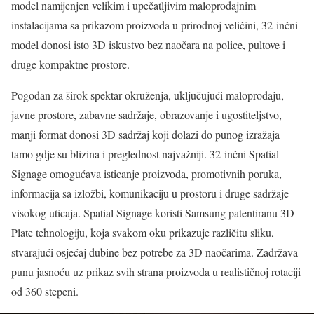
model namijenjen velikim i upečatljivim maloprodajnim
instalacijama sa prikazom proizvoda u prirodnoj veličini, 32-inčni
model donosi isto 3D iskustvo bez naočara na police, pultove i
druge kompaktne prostore.
Pogodan za širok spektar okruženja, uključujući maloprodaju,
javne prostore, zabavne sadržaje, obrazovanje i ugostiteljstvo,
manji format donosi 3D sadržaj koji dolazi do punog izražaja
tamo gdje su blizina i preglednost najvažniji. 32-inčni Spatial
Signage omogućava isticanje proizvoda, promotivnih poruka,
informacija sa izložbi, komunikaciju u prostoru i druge sadržaje
visokog uticaja. Spatial Signage koristi Samsung patentiranu 3D
Plate tehnologiju, koja svakom oku prikazuje različitu sliku,
stvarajući osjećaj dubine bez potrebe za 3D naočarima. Zadržava
punu jasnoću uz prikaz svih strana proizvoda u realističnoj rotaciji
od 360 stepeni.