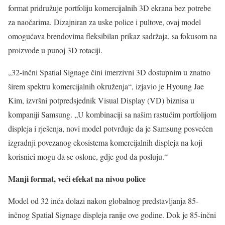
format pridružuje portfoliju komercijalnih 3D ekrana bez potrebe
za naočarima. Dizajniran za uske police i pultove, ovaj model
omogućava brendovima fleksibilan prikaz sadržaja, sa fokusom na
proizvode u punoj 3D rotaciji.
„32-inčni Spatial Signage čini imerzivni 3D dostupnim u znatno
širem spektru komercijalnih okruženja“, izjavio je Hyoung Jae
Kim, izvršni potpredsjednik Visual Display (VD) biznisa u
kompaniji Samsung. „U kombinaciji sa našim rastućim portfolijom
displeja i rješenja, novi model potvrđuje da je Samsung posvećen
izgradnji povezanog ekosistema komercijalnih displeja na koji
korisnici mogu da se oslone, gdje god da posluju.“
Manji format, veći efekat na nivou police
Model od 32 inča dolazi nakon globalnog predstavljanja 85-
inčnog Spatial Signage displeja ranije ove godine. Dok je 85-inčni