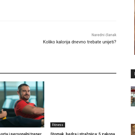
Naredni članak
Koliko kalorija dnevno trebate unijeti?
Fitness
orta i personalni trener
Stomak, bedra i stražnjica: 5 zakona