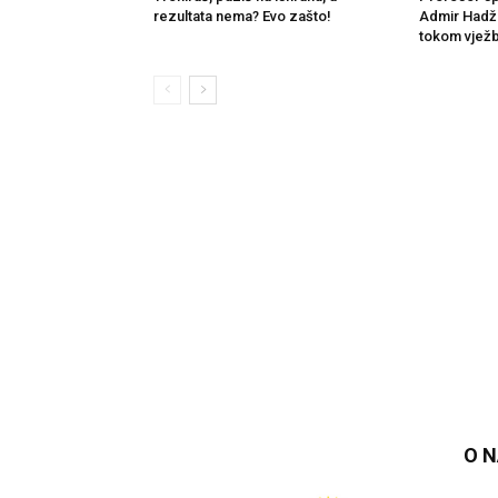
rezultata nema? Evo zašto!
Admir Hadži
tokom vježb
O 