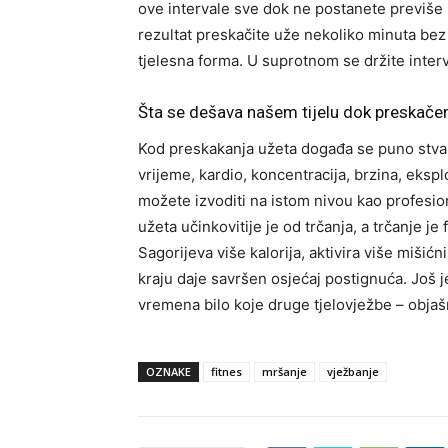
ove intervale sve dok ne postanete previše
rezultat preskačite uže nekoliko minuta bez
tjelesna forma. U suprotnom se držite interv
Šta se dešava našem tijelu dok preskač
Kod preskakanja užeta događa se puno stvari 
vrijeme, kardio, koncentracija, brzina, ekspl
možete izvoditi na istom nivou kao profesion
užeta učinkovitije je od trčanja, a trčanje je
Sagorijeva više kalorija, aktivira više mišić
kraju daje savršen osjećaj postignuća. Još j
vremena bilo koje druge tjelovježbe – objašn
OZNAKE
fitnes
mršanje
vježbanje