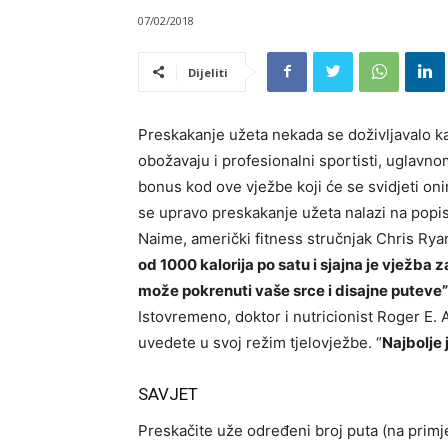
07/02/2018
Dijeliti
Preskakanje užeta nekada se doživljavalo kao
obožavaju i profesionalni sportisti, uglavnom
bonus kod ove vježbe koji će se svidjeti oni
se upravo preskakanje užeta nalazi na popisu
Naime, američki fitness stručnjak Chris Rya
od 1000 kalorija po satu i sjajna je vježba 
može pokrenuti vaše srce i disajne puteve”
Istovremeno, doktor i nutricionist Roger E
uvedete u svoj režim tjelovježbe. “
Najbolje 
SAVJET
Preskačite uže određeni broj puta (na primj