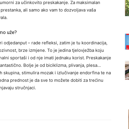
 umorni za učinkovito preskakanje. Za maksimalan
 prestanka, ali samo ako vam to dozvoljava vaša
ala.
emo uže?
odjedanput – rade refleksi, zatim je tu koordinacija,
ozivnost, brze izmjene. To je jedina tjelovježba koju
alni sportaši i od nje imati jednaku korist. Preskakanje
 fantastično. Bolje je od biciklizma, plivanja, plesa…
nih skupina, stimulira mozak i izlučivanje endorfina te na
edna prednost je da sve to možete dobiti za trećinu
javaju stručnjaci.