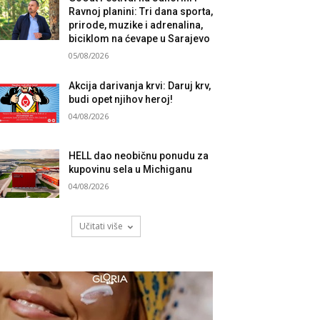
Ravnoj planini: Tri dana sporta,
prirode, muzike i adrenalina,
biciklom na ćevape u Sarajevo
05/08/2026
Akcija darivanja krvi: Daruj krv,
budi opet njihov heroj!
04/08/2026
HELL dao neobičnu ponudu za
kupovinu sela u Michiganu
04/08/2026
Učitati više