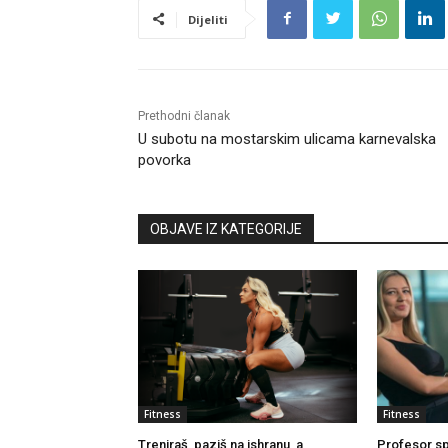
Dijeliti
Prethodni članak
U subotu na mostarskim ulicama karnevalska
povorka
OBJAVE IZ KATEGORIJE
Fitness
Fitness
Treniraš, paziš na ishranu, a
Profesor sp