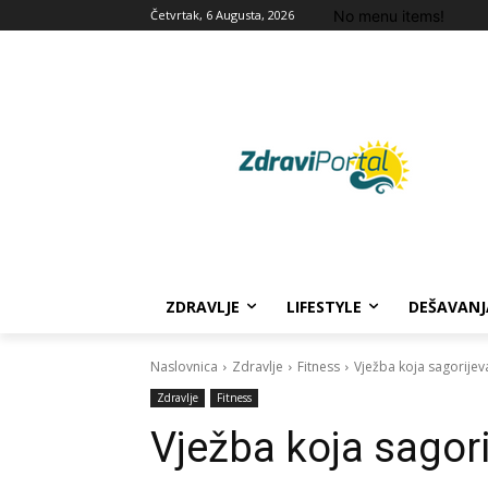
No menu items!
Četvrtak, 6 Augusta, 2026
ZDRAVLJE
LIFESTYLE
DEŠAVANJ
Naslovnica
Zdravlje
Fitness
Vježba koja sagorijeva
Zdravlje
Fitness
Vježba koja sagori