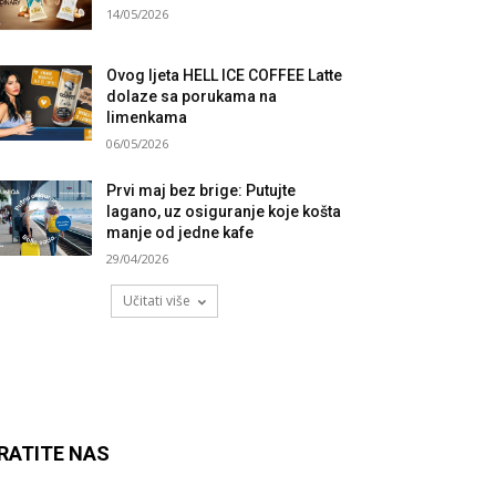
14/05/2026
Ovog ljeta HELL ICE COFFEE Latte
dolaze sa porukama na
limenkama
06/05/2026
Prvi maj bez brige: Putujte
lagano, uz osiguranje koje košta
manje od jedne kafe
29/04/2026
Učitati više
RATITE NAS