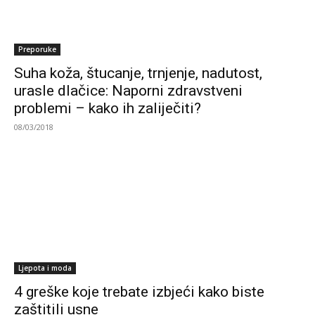
Preporuke
Suha koža, štucanje, trnjenje, nadutost,
urasle dlačice: Naporni zdravstveni
problemi – kako ih zaliječiti?
08/03/2018
Ljepota i moda
4 greške koje trebate izbjeći kako biste
zaštitili usne