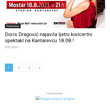
Dešavanja
Doris Dragović najavila ljetni koncertni
spektakl na Kantarevcu 18.08.!
03/07/2023
1
2
3
- Advertisment -