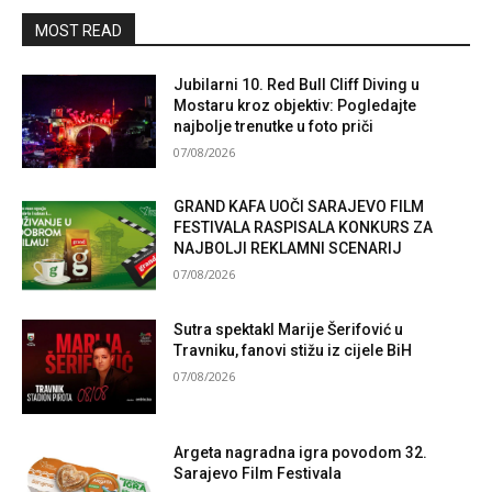
MOST READ
Jubilarni 10. Red Bull Cliff Diving u
Mostaru kroz objektiv: Pogledajte
najbolje trenutke u foto priči
07/08/2026
GRAND KAFA UOČI SARAJEVO FILM
FESTIVALA RASPISALA KONKURS ZA
NAJBOLJI REKLAMNI SCENARIJ
07/08/2026
Sutra spektakl Marije Šerifović u
Travniku, fanovi stižu iz cijele BiH
07/08/2026
Argeta nagradna igra povodom 32.
Sarajevo Film Festivala