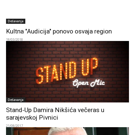
Dešavanja
Kultna "Audicija" ponovo osvaja region
18/03/2018
Dešavanja
Stand-Up Damira Nikšića večeras u
sarajevskoj Pivnici
21/08/2017