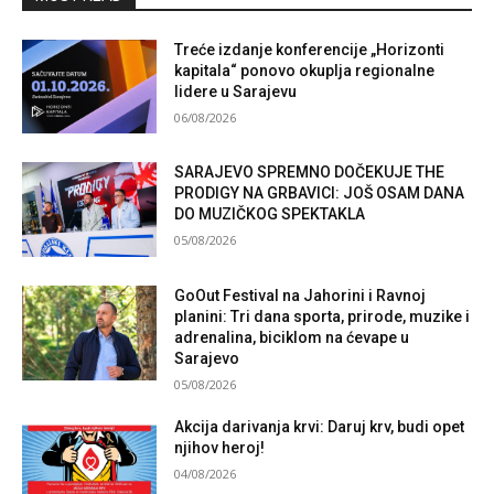
Treće izdanje konferencije „Horizonti
kapitala“ ponovo okuplja regionalne
lidere u Sarajevu
06/08/2026
SARAJEVO SPREMNO DOČEKUJE THE
PRODIGY NA GRBAVICI: JOŠ OSAM DANA
DO MUZIČKOG SPEKTAKLA
05/08/2026
GoOut Festival na Jahorini i Ravnoj
planini: Tri dana sporta, prirode, muzike i
adrenalina, biciklom na ćevape u
Sarajevo
05/08/2026
Akcija darivanja krvi: Daruj krv, budi opet
njihov heroj!
04/08/2026