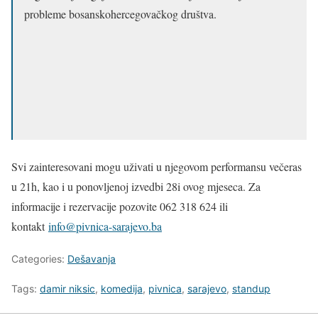
probleme bosanskohercegovačkog društva.
Svi zainteresovani mogu uživati u njegovom performansu večeras
u 21h, kao i u ponovljenoj izvedbi 28i ovog mjeseca. Za
informacije i rezervacije pozovite 062 318 624 ili
kontakt
info@pivnica-sarajevo.ba
Categories:
Dešavanja
Tags:
damir niksic
,
komedija
,
pivnica
,
sarajevo
,
standup