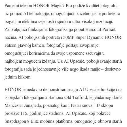
Pametni telefon HONOR Magic7 Pro podiže kvalitet fotografija
uz pomoć AI tehnologije, omogućujući izuzetno jasne portrete sa
bogatijim efektima svjetlosti i sjenki u ultra-visokoj rezoluciji.
Zahvaljujući funkcijama fotografisanja poput Harcourt Portrait
načina, AI poboljšanih portreta i 50MP Super Dynamic HONOR
Falcon glavnoj kameri, fotografije postaju živopisnije,
omogućujući korisnicima da svoje uspomene sačuvaju u
najboljem mogućem izdanju. Uz AI Upscale, poboljšavanje starih
fotografija sada je jednostavnije više nego ikada ranije – doslovno
jednim klikom.
HONOR je nedavno demonstrirao snagu AI Upscale funkcije i na
istorijskim fotografijama stadiona Old Trafford, legendarnog doma
Mančester Junajteda, poznatog kao „Teatar snova”. U sklopu
proslave 115. godišnjice stadiona, AI Upscale, koji pokreće
Snapdragon 8 Elite mobilna platforma, omogućio je obnovu starih