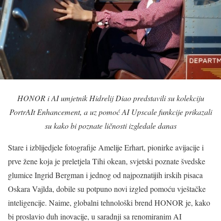
HONOR i AI umjetnik Hidrelij Diao predstavili su kolekciju
PortrAIt Enhancement, a uz pomoć AI Upscale funkcije prikazali
su kako bi poznate ličnosti izgledale danas
Stare i izblijedjele fotografije Amelije Erhart, pionirke avijacije i
prve žene koja je preletjela Tihi okean, svjetski poznate švedske
glumice Ingrid Bergman i jednog od najpoznatijih irskih pisaca
Oskara Vajlda, dobile su potpuno novi izgled pomoću vještačke
inteligencije. Naime, globalni tehnološki brend HONOR je, kako
bi proslavio duh inovacije, u saradnji sa renomiranim AI