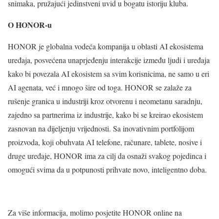
snimaka, pružajući jedinstveni uvid u bogatu istoriju kluba.
O HONOR-u
HONOR je globalna vodeća kompanija u oblasti AI ekosistema
uređaja, posvećena unaprjeđenju interakcije između ljudi i uređaja
kako bi povezala AI ekosistem sa svim korisnicima, ne samo u eri
AI agenata, već i mnogo šire od toga. HONOR se zalaže za
rušenje granica u industriji kroz otvorenu i neometanu saradnju,
zajedno sa partnerima iz industrije, kako bi se kreirao ekosistem
zasnovan na dijeljenju vrijednosti. Sa inovativnim portfolijom
proizvoda, koji obuhvata AI telefone, računare, tablete, nosive i
druge uređaje, HONOR ima za cilj da osnaži svakog pojedinca i
omogući svima da u potpunosti prihvate novo, inteligentno doba.
Za više informacija, molimo posjetite HONOR online na