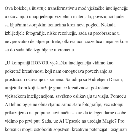
Ova kolekcija ilustruje transformativnu moć vještačke inteligencije
u očuvanju i unaprjeđenju vizuelnih materijala, povezujući ljude
sa ključnim istorijskim trenucima kroz novi pogled. Nekada
izblijedjele fotografije, niske rezolucije, sada su preobražene u
nevjerovatno detaljne portrete, otkrivajući izraze lica i nijanse koje
su do sada bile izgubljene u vremenu.
„U kompaniji HONOR vještačku inteligenciju vidimo kao
pokretač kreativnosti koji nam omogućava povezivanje sa
prošlošću i očuvanje uspomena. Saradnja sa Hidrelijem Diaom,
umjetnikom koji istražuje granice kreativnosti pokretane
vještačkom inteligencijom, savršeno oslikavaju tu viziju. Pomoću
AI tehnologije ne obnavljamo samo stare fotografije, već istoriju
prikazujemo na potpuno novi način – kao da te legendarne osobe
vidimo po prvi put. Sada, uz AI Upscale na uređaju Magic7 Pro,
korisnici mogu osloboditi sopstveni kreativni potencijal i osigurati