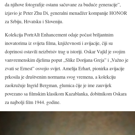
da njihove fotografije ostanu sačuvane za buduće generacije”,
izjavio je Peter Zhu Di, generalni menadžer kompanije HONOR
za Srbiju, Hrvatsku i Sloveniju.
Kolekcija PortrAIt Enhancement odaje počast briljantnim
inovatorima iz svijeta filma, književnosti i avijacije, čiji su
doprinosi ostavili neizbrisiv trag u istoriji. Oskar Vajld je svojim
vanvremenskim djelima poput „Slike Dorijana Greja” i „Važno je
zvati se Ernest” osvojio svijet. Amelija Erhart, pionirka avijacije
prkosila je društvenim normama svog vremena, a kolekciju
zaokružuje Ingrid Bergman, glumica čije je ime zauvijek
povezano sa filmskim klasikom Kazablanka, dobitnikom Oskara
za najbolji film 1944. godine.