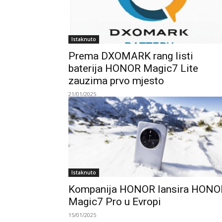
Istaknuto
Prema DXOMARK rang listi
baterija HONOR Magic7 Lite
zauzima prvo mjesto
21/01/2025
Istaknuto
Kompanija HONOR lansira HONO
Magic7 Pro u Evropi
15/01/2025