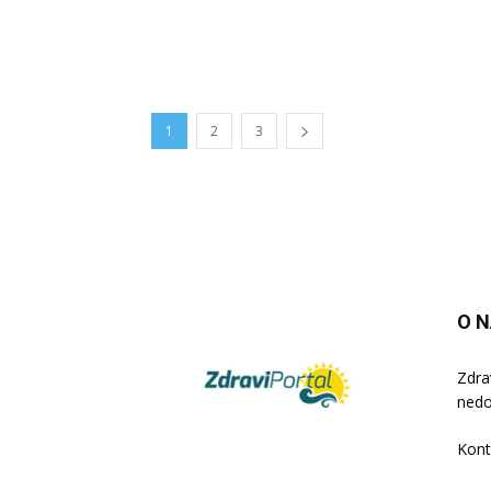
1
2
3
O 
Zdra
nedo
Kont