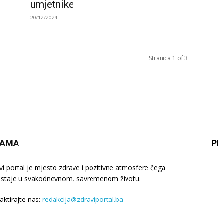
umjetnike
20/12/2024
Stranica 1 of 3
NAMA
P
vi portal je mjesto zdrave i pozitivne atmosfere čega
staje u svakodnevnom, savremenom životu.
aktirajte nas:
redakcija@zdraviportal.ba