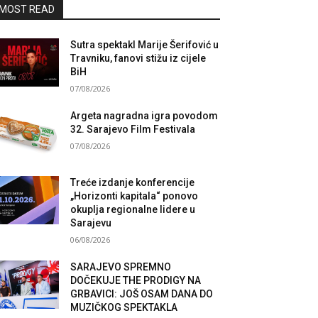
MOST READ
Sutra spektakl Marije Šerifović u
Travniku, fanovi stižu iz cijele
BiH
07/08/2026
Argeta nagradna igra povodom
32. Sarajevo Film Festivala
07/08/2026
Treće izdanje konferencije
„Horizonti kapitala“ ponovo
okuplja regionalne lidere u
Sarajevu
06/08/2026
SARAJEVO SPREMNO
DOČEKUJE THE PRODIGY NA
GRBAVICI: JOŠ OSAM DANA DO
MUZIČKOG SPEKTAKLA