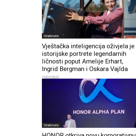
Istaknuto
Vještačka inteligencija oživjela je
istorijske portrete legendarnih
ličnosti poput Amelije Erhart,
Ingrid Bergman i Oskara Vajlda
13/03/2025
Istaknuto
HONOR otkriva novu korporativnu