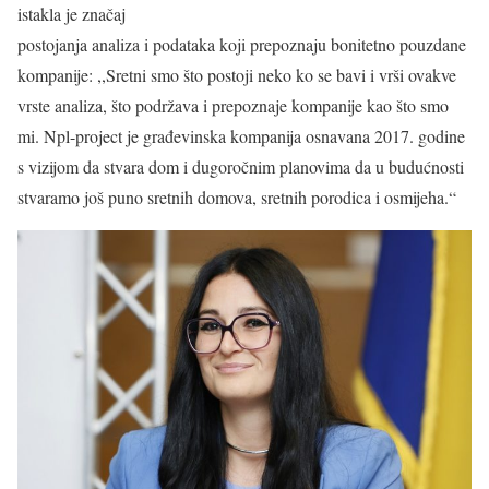
istakla je značaj
postojanja analiza i podataka koji prepoznaju bonitetno pouzdane
kompanije: ,,Sretni smo što postoji neko ko se bavi i vrši ovakve
vrste analiza, što podržava i prepoznaje kompanije kao što smo
mi. Npl-project je građevinska kompanija osnavana 2017. godine
s vizijom da stvara dom i dugoročnim planovima da u budućnosti
stvaramo još puno sretnih domova, sretnih porodica i osmijeha.“