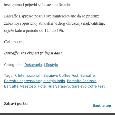
instagramu i prijaviti se hostesi na štandu.
Barcaffe Espresso poziva sve zainteresovane da se pridruže
zabavnoj i opuštenoj atmosferi vedrog okruženja najkvalitetnije
svježe kafe u periodu od 12h do 19h.
Čekamo vas!
Barcaffè
, vaš ekspert za ljepši dan!
Categories:
Dešavanja
,
Lifestyle
Tags:
7. Internacionalni Sarajevo Coffee Fest
,
Barcaffe
,
Barcaffe espresso single origin India
,
Barcaffè Fantasia
,
Barcaffè Maestoso
,
Hotel Hills Sarajevo
,
Sarajevo Coffe Fest
Zdravi portal
Back to top