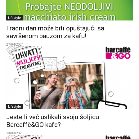
Lifestyle
I radni dan može biti opuštajući sa
savršenom pauzom za kafu!
27/04/2021
Lifestyle
Jeste li već uslikali svoju šoljicu
Barcaffè&GO kafe?
18/09/2020