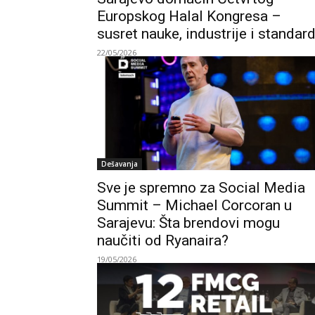
Europskog Halal Kongresa –
susret nauke, industrije i standar
22/05/2026
Dešavanja
Sve je spremno za Social Media
Summit – Michael Corcoran u
Sarajevu: Šta brendovi mogu
naučiti od Ryanaira?
19/05/2026