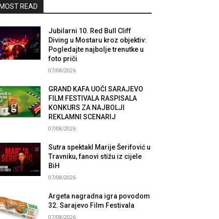
MOST READ
Jubilarni 10. Red Bull Cliff
Diving u Mostaru kroz objektiv:
Pogledajte najbolje trenutke u
foto priči
07/08/2026
GRAND KAFA UOČI SARAJEVO
FILM FESTIVALA RASPISALA
KONKURS ZA NAJBOLJI
REKLAMNI SCENARIJ
07/08/2026
Sutra spektakl Marije Šerifović u
Travniku, fanovi stižu iz cijele
BiH
07/08/2026
Argeta nagradna igra povodom
32. Sarajevo Film Festivala
07/08/2026