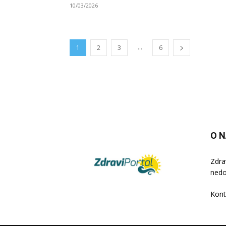
10/03/2026
...
1
2
3
6
O 
Zdra
nedo
Kont