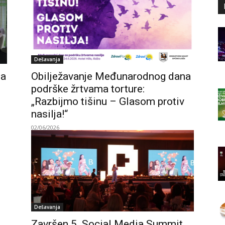
Dešavanja
ma
Obilježavanje Međunarodnog dana
podrške žrtvama torture:
„Razbijmo tišinu – Glasom protiv
nasilja!“
02/06/2026
Dešavanja
Završen 5. Social Media Summit