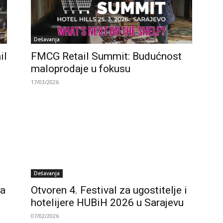
Dešavanja
il
FMCG Retail Summit: Budućnost
maloprodaje u fokusu
17/03/2026
Dešavanja
na
Otvoren 4. Festival za ugostitelje i
hotelijere HUBiH 2026 u Sarajevu
07/02/2026