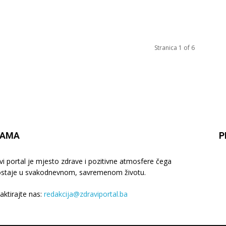
Stranica 1 of 6
NAMA
P
vi portal je mjesto zdrave i pozitivne atmosfere čega
staje u svakodnevnom, savremenom životu.
aktirajte nas:
redakcija@zdraviportal.ba