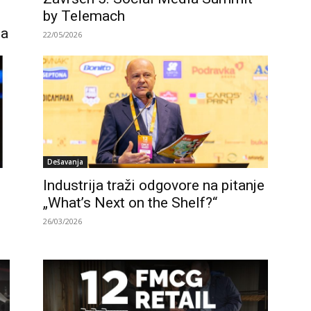
by Telemach
da
22/05/2026
Dešavanja
Industrija traži odgovore na pitanje
„What’s Next on the Shelf?“
26/03/2026