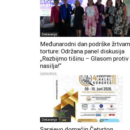
Dešavanja
Međunarodni dan podrške žrtva
torture: Održana panel diskusija
„Razbijmo tišinu – Glasom protiv
nasilja!“
26/06/2026
Dešavanja
Sarajevo domaćin Četvrtog