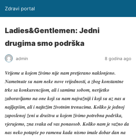
Zdravi portal
Ladies&Gentlemen: Jedni
drugima smo podrška
admin
8 godina ago
Vrijeme u kojem
živimo
nije
nam
pretjerano
naklonjeno
.
Nametnute
su
nam
neke
nove
vrijednosti,
a
zbog
konstantne
trke
sa
konkurencijom,
ali
i
samima
sobom,
nerijetko
zaboravljamo
na
one
koji
su
nam
najvažniji
i
koji
su
uz
nas
u
najljepšim,
ali
i
najtežim
ž
ivotnim trenucima. Koliko je jednoj
zaposlenoj
ženi
u
društvu
u
kojem
živimo
potrebna
podrška,
vjerujemo,
zna
svaka
od
vas
ponaosob
.
Koliko
nam
je
važno
da
nas
neko
potapše
po
ramenu
kada
nismo
imale
dobar
dan
na