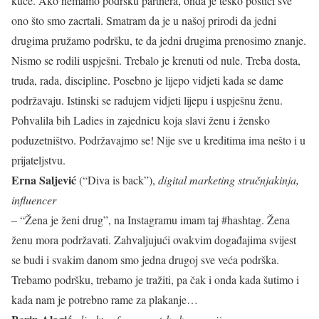
kuće. Ako nemamo podršku partnera, onda je teško postići sve
ono što smo zacrtali. Smatram da je u našoj prirodi da jedni
drugima pružamo podršku, te da jedni drugima prenosimo znanje.
Nismo se rodili uspješni. Trebalo je krenuti od nule. Treba dosta,
truda, rada, discipline. Posebno je lijepo vidjeti kada se dame
podržavaju. Istinski se radujem vidjeti lijepu i uspješnu ženu.
Pohvalila bih Ladies in zajednicu koja slavi ženu i žensko
poduzetništvo. Podržavajmo se! Nije sve u kreditima ima nešto i u
prijateljstvu.
Erna Saljević
(“Diva is back”),
digital marketing stručnjakinja,
influencer
– “Žena je ženi drug”, na Instagramu imam taj #hashtag. Žena
ženu mora podržavati. Zahvaljujući ovakvim događajima svijest
se budi i svakim danom smo jedna drugoj sve veća podrška.
Trebamo podršku, trebamo je tražiti, pa čak i onda kada šutimo i
kada nam je potrebno rame za plakanje…