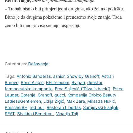
Berin Alagić,
direktor farmaceutske kompanije
– Trebali bismo biti primjeri jedni drugima, ako želimo podršku.
Bitno je da drugima pokažemo i prenesemo svoje znanje. Tada
ćemo biti mnogo više sretniji i uspješniji.
Categories:
Dešavanja
Tags:
Antonio Banderas
,
ashion Show by Granoff
,
Astra i
Borovo
,
Berin Alagić
,
BH Telecom
,
Bvlgari
,
direktor
farmaceutske kompanije
,
Erna Saljević (“Diva is back”)
,
Estee
Lauder
,
Gorenje
,
Granoff
,
gucci
,
Kompanija Orbico Beauty
,
Ladies&Gentlemen
,
Lidija Žigić
,
Mak Zara
,
Mirsada Hukić
,
Porsche BH
,
red bull
,
Restoran Libertas
,
Sarajevski kiseljak
,
SEAT
,
Shakira i Benetton.
,
Vinarija Tolj