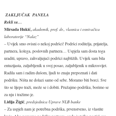
ZAKLJUČAK PANELA
Rekli su…
Mirsada Hukić,
akademik, prof. dr., vlasnica i osnivačica
laboratorije “Nalaz”
–
Uvijek smo ovisni o nekoj podršci! Podršci roditelja, prijatelja,
partnera, kolega, poslovnih partnera… Uspjela sam dosta toga
uraditi, upravo, zahvaljujući podršci najbližih. Uvijek sam bila
entuzijasta, zaljubljenik u svoj posao, zaljubljenik u mikrosvijet.
Radila sam i radim dušom, ljudi to znaju prepoznati i dati
podršku. Ništa ne dolazi samo od sebe. Moramo biti borci. Sve
što se lijepo traži, može se i dobiti. Pružajmo podršku, borimo se
za nju i tražimo je.
Lidija Žigić
,
predsjednica Uprave NLB banke
– Za uspjeh nam je potrebna podrška, prvenstveno, iz vlastite