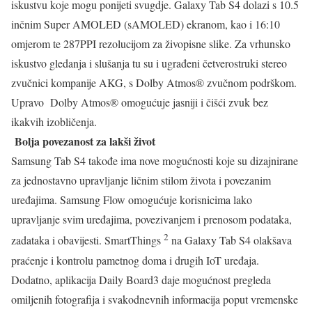
iskustvu koje mogu ponijeti svugdje. Galaxy Tab S4 dolazi s 10.5
inčnim Super AMOLED (sAMOLED) ekranom, kao i 16:10
omjerom te 287PPI rezolucijom za živopisne slike. Za vrhunsko
iskustvo gledanja i slušanja tu su i ugrađeni četverostruki stereo
zvučnici kompanije AKG, s Dolby Atmos® zvučnom podrškom.
Upravo Dolby Atmos® omogućuje jasniji i čišći zvuk bez
ikakvih izobličenja.
Bolja povezanost za lakši život
Samsung Tab S4 takođe ima nove mogućnosti koje su dizajnirane
za jednostavno upravljanje ličnim stilom života i povezanim
uređajima. Samsung Flow omogućuje korisnicima lako
upravljanje svim uređajima, povezivanjem i prenosom podataka,
2
zadataka i obavijesti. SmartThings
na Galaxy Tab S4 olakšava
praćenje i kontrolu pametnog doma i drugih IoT uređaja.
Dodatno, aplikacija Daily Board3 daje mogućnost pregleda
omiljenih fotografija i svakodnevnih informacija poput vremenske