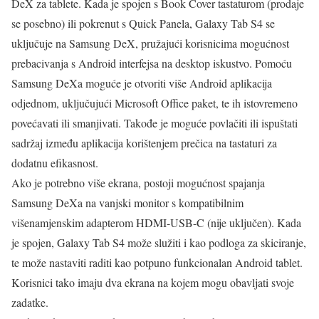
DeX za tablete. Kada je spojen s Book Cover tastaturom (prodaje
se posebno) ili pokrenut s Quick Panela, Galaxy Tab S4 se
uključuje na Samsung DeX, pružajući korisnicima mogućnost
prebacivanja s Android interfejsa na desktop iskustvo. Pomoću
Samsung DeXa moguće je otvoriti više Android aplikacija
odjednom, uključujući Microsoft Office paket, te ih istovremeno
povećavati ili smanjivati. Takođe je moguće povlačiti ili ispuštati
sadržaj između aplikacija korištenjem prečica na tastaturi za
dodatnu efikasnost.
Ako je potrebno više ekrana, postoji mogućnost spajanja
Samsung DeXa na vanjski monitor s kompatibilnim
višenamjenskim adapterom HDMI-USB-C (nije uključen). Kada
je spojen, Galaxy Tab S4 može služiti i kao podloga za skiciranje,
te može nastaviti raditi kao potpuno funkcionalan Android tablet.
Korisnici tako imaju dva ekrana na kojem mogu obavljati svoje
zadatke.