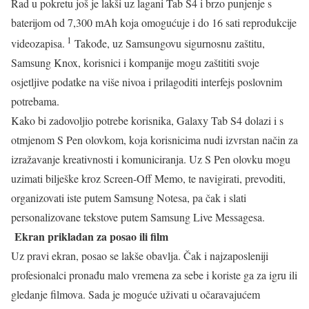
Rad u pokretu još je lakši uz lagani Tab S4 i brzo punjenje s
baterijom od 7,300 mAh koja omogućuje i do 16 sati reprodukcije
1
videozapisa.
Takođe, uz Samsungovu sigurnosnu zaštitu,
Samsung Knox, korisnici i kompanije mogu zaštititi svoje
osjetljive podatke na više nivoa i prilagoditi interfejs poslovnim
potrebama.
Kako bi zadovoljio potrebe korisnika, Galaxy Tab S4 dolazi i s
otmjenom S Pen olovkom, koja korisnicima nudi izvrstan način za
izražavanje kreativnosti i komuniciranja. Uz S Pen olovku mogu
uzimati bilješke kroz Screen-Off Memo, te navigirati, prevoditi,
organizovati iste putem Samsung Notesa, pa čak i slati
personalizovane tekstove putem Samsung Live Messagesa.
Ekran prikladan za posao ili film
Uz pravi ekran, posao se lakše obavlja. Čak i najzaposleniji
profesionalci pronađu malo vremena za sebe i koriste ga za igru ili
gledanje filmova. Sada je moguće uživati u očaravajućem