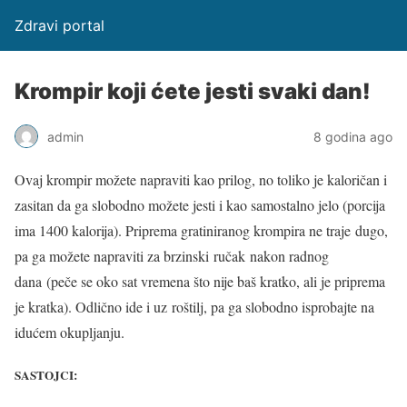
Zdravi portal
Krompir koji ćete jesti svaki dan!
admin
8 godina ago
Ovaj krompir možete napraviti kao prilog, no toliko je kaloričan i
zasitan da ga slobodno možete jesti i kao samostalno jelo (porcija
ima 1400 kalorija). Priprema gratiniranog krompira ne traje dugo,
pa ga možete napraviti za brzinski ručak nakon radnog
dana
(peče se oko sat vremena što nije baš kratko, ali je priprema
je kratka). Odlično ide i uz roštilj, pa ga slobodno isprobajte na
idućem okupljanju.
SASTOJCI
: