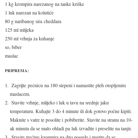
1 kg krompira narezanog na tanke kriške
1 luk narezan na kolutiće
80 g naribanog sira cheddara
125 ml mlijeka
250 ml vrhnja za kuhanje
so, biber
maslac
PRIPREMA
:
Zagrijte pećnicu
na 180 stepeni i namastite pleh otopljenim
maslacem.
Stavite vrhnje, mlijeko i luk u tavu na srednje jaku
temperaturu. Kuhajte 3 do 4 minute ili dok gotovo počne kipiti.
Maknite s vatre te posolite i pobiberite. Stavite na stranu na 10-
ak minuta da se malo ohladi pa luk
izvadite i preselite na tanjir.
Stavite trećinu
krompira na dno posude i pustite da se