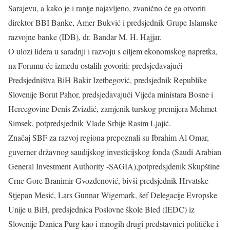
Sarajevu, a kako je i ranije najavljeno, zvanično će ga otvoriti
direktor BBI Banke, Amer Bukvić i predsjednik Grupe Islamske
razvojne banke (IDB), dr. Bandar M. H. Hajjar.
O ulozi lidera u saradnji i razvoju s ciljem ekonomskog napretka,
na Forumu će između ostalih govoriti: predsjedavajući
Predsjedništva BiH Bakir Izetbegović, predsjednik Republike
Slovenije Borut Pahor, predsjedavajući Vijeća ministara Bosne i
Hercegovine Denis Zvizdić, zamjenik turskog premijera Mehmet
Simsek, potpredsjednik Vlade Srbije Rasim Ljajić.
Značaj SBF za razvoj regiona prepoznali su Ibrahim Al Omar,
guverner državnog saudijskog investicijskog fonda (Saudi Arabian
General Investment Authority -SAGIA),potpredsjdenik Skupštine
Crne Gore Branimir Gvozdenović, bivši predsjednik Hrvatske
Stjepan Mesić, Lars Gunnar Wigemark, šef Delegacije Evropske
Unije u BiH, predsjednica Poslovne škole Bled (IEDC) iz
Slovenije Danica Purg kao i mnogih drugi predstavnici političke i