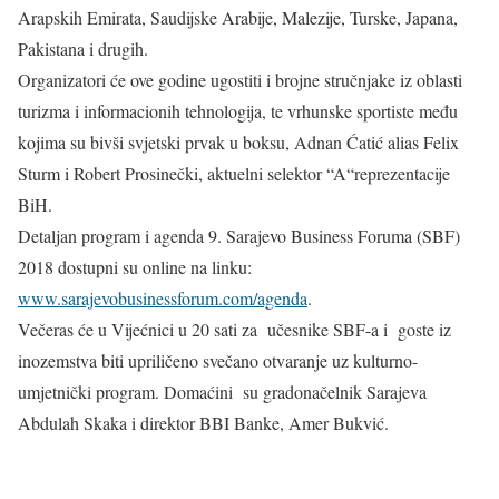
Arapskih Emirata, Saudijske Arabije, Malezije, Turske, Japana,
Pakistana i drugih.
Organizatori će ove godine ugostiti i brojne stručnjake iz oblasti
turizma i informacionih tehnologija, te vrhunske sportiste među
kojima su bivši svjetski prvak u boksu, Adnan Ćatić alias Felix
Sturm i Robert Prosinečki, aktuelni selektor “A“reprezentacije
BiH.
Detaljan program i agenda 9. Sarajevo Business Foruma (SBF)
2018 dostupni su online na linku:
www.sarajevobusinessforum.com/agenda
.
Večeras će u Vijećnici u 20 sati za učesnike SBF-a i goste iz
inozemstva biti upriličeno svečano otvaranje uz kulturno-
umjetnički program. Domaćini su gradonačelnik Sarajeva
Abdulah Skaka i direktor BBI Banke, Amer Bukvić.