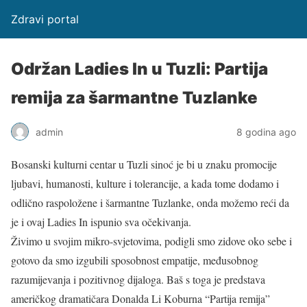
Zdravi portal
Održan Ladies In u Tuzli: Partija
remija za šarmantne Tuzlanke
admin
8 godina ago
Bosanski kulturni centar u Tuzli sinoć je bi u znaku promocije
ljubavi, humanosti, kulture i tolerancije, a kada tome dodamo i
odlično raspoložene i šarmantne Tuzlanke, onda možemo reći da
je i ovaj Ladies In ispunio sva očekivanja.
Živimo u svojim mikro-svjetovima, podigli smo zidove oko sebe i
gotovo da smo izgubili sposobnost empatije, međusobnog
razumijevanja i pozitivnog dijaloga. Baš s toga je predstava
američkog dramatičara Donalda Li Koburna “Partija remija”