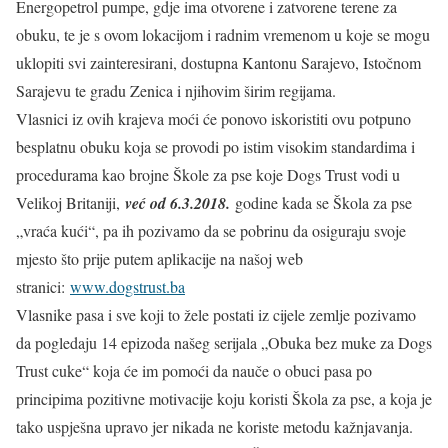
Energopetrol pumpe, gdje ima otvorene i zatvorene terene za
obuku, te je s ovom lokacijom i radnim vremenom u koje se mogu
uklopiti svi zainteresirani, dostupna Kantonu Sarajevo, Istočnom
Sarajevu te gradu Zenica i njihovim širim regijama.
Vlasnici iz ovih krajeva moći će ponovo iskoristiti ovu potpuno
besplatnu obuku koja se provodi po istim visokim standardima i
procedurama kao brojne Škole za pse koje Dogs Trust vodi u
Velikoj Britaniji,
već od 6.3.2018.
godine kada se Škola za pse
„vraća kući“, pa ih pozivamo da se pobrinu da osiguraju svoje
mjesto što prije putem aplikacije na našoj web
stranici:
www.dogstrust.ba
Vlasnike pasa i sve koji to žele postati iz cijele zemlje pozivamo
da pogledaju 14 epizoda našeg serijala „Obuka bez muke za Dogs
Trust cuke“ koja će im pomoći da nauče o obuci pasa po
principima pozitivne motivacije koju koristi Škola za pse, a koja je
tako uspješna upravo jer nikada ne koriste metodu kažnjavanja.