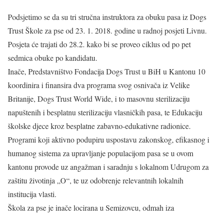
Podsjetimo se da su tri stručna instruktora za obuku pasa iz Dogs
Trust Škole za pse od 23. 1. 2018. godine u radnoj posjeti Livnu.
Posjeta će trajati do 28.2. kako bi se proveo ciklus od po pet
sedmica obuke po kandidatu.
Inače, Predstavništvo Fondacija Dogs Trust u BiH u Kantonu 10
koordinira i finansira dva programa svog osnivača iz Velike
Britanije, Dogs Trust World Wide, i to masovnu sterilizaciju
napuštenih i besplatnu sterilizaciju vlasničkih pasa, te Edukaciju
školske djece kroz besplatne zabavno-edukativne radionice.
Programi koji aktivno podupiru uspostavu zakonskog, efikasnog i
humanog sistema za upravljanje populacijom pasa se u ovom
kantonu provode uz angažman i saradnju s lokalnom Udrugom za
zaštitu životinja „O“, te uz odobrenje relevantnih lokalnih
institucija vlasti.
Škola za pse je inače locirana u Semizovcu, odmah iza