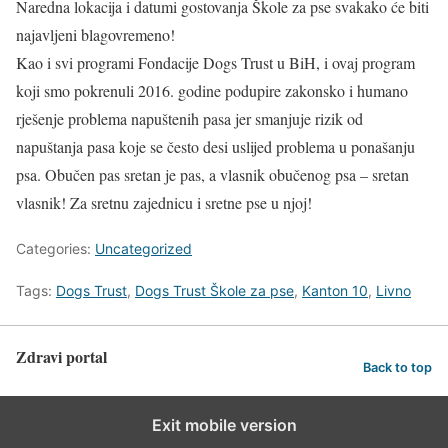
Naredna lokacija i datumi gostovanja Škole za pse svakako će biti
najavljeni blagovremeno!
Kao i svi programi Fondacije Dogs Trust u BiH, i ovaj program
koji smo pokrenuli 2016. godine podupire zakonsko i humano
rješenje problema napuštenih pasa jer smanjuje rizik od
napuštanja pasa koje se često desi uslijed problema u ponašanju
psa. Obučen pas sretan je pas, a vlasnik obučenog psa – sretan
vlasnik! Za sretnu zajednicu i sretne pse u njoj!
Categories:
Uncategorized
Tags:
Dogs Trust
,
Dogs Trust Škole za pse
,
Kanton 10
,
Livno
Zdravi portal
Back to top
Exit mobile version