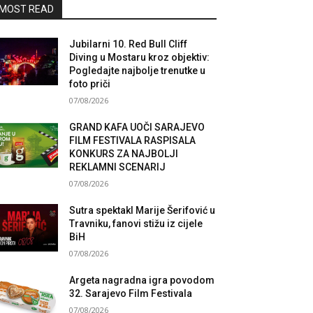
MOST READ
Jubilarni 10. Red Bull Cliff
Diving u Mostaru kroz objektiv:
Pogledajte najbolje trenutke u
foto priči
07/08/2026
GRAND KAFA UOČI SARAJEVO
FILM FESTIVALA RASPISALA
KONKURS ZA NAJBOLJI
REKLAMNI SCENARIJ
07/08/2026
Sutra spektakl Marije Šerifović u
Travniku, fanovi stižu iz cijele
BiH
07/08/2026
Argeta nagradna igra povodom
32. Sarajevo Film Festivala
07/08/2026