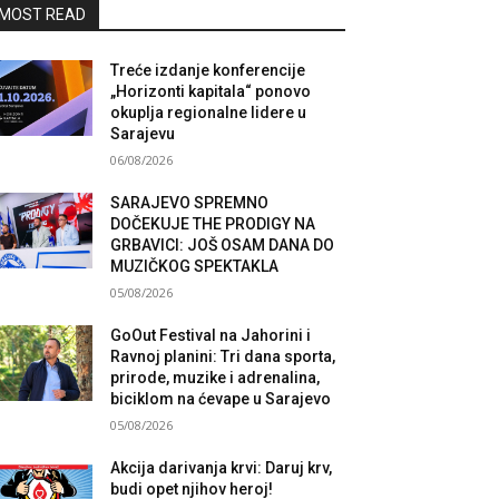
MOST READ
Treće izdanje konferencije
„Horizonti kapitala“ ponovo
okuplja regionalne lidere u
Sarajevu
06/08/2026
SARAJEVO SPREMNO
DOČEKUJE THE PRODIGY NA
GRBAVICI: JOŠ OSAM DANA DO
MUZIČKOG SPEKTAKLA
05/08/2026
GoOut Festival na Jahorini i
Ravnoj planini: Tri dana sporta,
prirode, muzike i adrenalina,
biciklom na ćevape u Sarajevo
05/08/2026
Akcija darivanja krvi: Daruj krv,
budi opet njihov heroj!