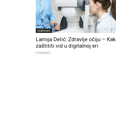
Istaknuto
Lamija Delić: Zdravlje očiju – Ka
zaštititi vid u digitalnoj eri
07/04/2025