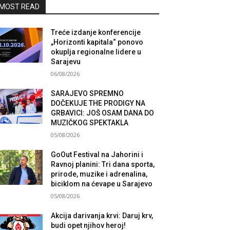
MOST READ
Treće izdanje konferencije
„Horizonti kapitala“ ponovo
okuplja regionalne lidere u
Sarajevu
06/08/2026
SARAJEVO SPREMNO
DOČEKUJE THE PRODIGY NA
GRBAVICI: JOŠ OSAM DANA DO
MUZIČKOG SPEKTAKLA
05/08/2026
GoOut Festival na Jahorini i
Ravnoj planini: Tri dana sporta,
prirode, muzike i adrenalina,
biciklom na ćevape u Sarajevo
05/08/2026
Akcija darivanja krvi: Daruj krv,
budi opet njihov heroj!