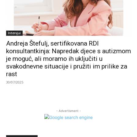
Intervjui
Andreja Štefulj, sertifikovana RDI
konsultantkinja: Napredak djece s autizmom
je moguć, ali moramo ih uključiti u
svakodnevne situacije i pružiti im prilike za
rast
30/07/2025
- Advertisment -