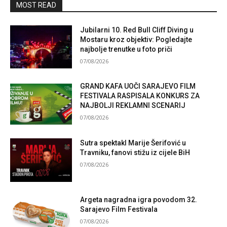
MOST READ
Jubilarni 10. Red Bull Cliff Diving u
Mostaru kroz objektiv: Pogledajte
najbolje trenutke u foto priči
07/08/2026
GRAND KAFA UOČI SARAJEVO FILM
FESTIVALA RASPISALA KONKURS ZA
NAJBOLJI REKLAMNI SCENARIJ
07/08/2026
Sutra spektakl Marije Šerifović u
Travniku, fanovi stižu iz cijele BiH
07/08/2026
Argeta nagradna igra povodom 32.
Sarajevo Film Festivala
07/08/2026