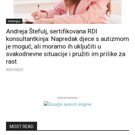
Intervjui
Andreja Štefulj, sertifikovana RDI
konsultantkinja: Napredak djece s autizmom
je moguć, ali moramo ih uključiti u
svakodnevne situacije i pružiti im prilike za
rast
30/07/2025
- Advertisment -
MOST READ