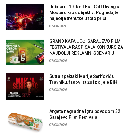
Jubilarni 10. Red Bull Cliff Diving u
Mostaru kroz objektiv: Pogledajte
najbolje trenutke u foto priči
07/08/2026
GRAND KAFA UOČI SARAJEVO FILM
FESTIVALA RASPISALA KONKURS ZA
NAJBOLJI REKLAMNI SCENARIJ
07/08/2026
Sutra spektakl Marije Šerifović u
Travniku, fanovi stižu iz cijele BiH
07/08/2026
Argeta nagradna igra povodom 32.
Sarajevo Film Festivala
07/08/2026