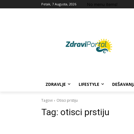
No menu items!
Petak, 7 Augusta, 2026
ZDRAVLJE
LIFESTYLE
DEŠAVANJ
Tagovi
Otisci prstiju
Tag:
otisci prstiju