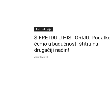
Tehnologija
ŠIFRE IDU U HISTORIJU: Podatke
ćemo u budućnosti štititi na
drugačiji način!
22/03/2018