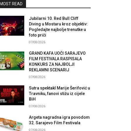
MOST READ
Jubilarni 10. Red Bull Cliff
Diving u Mostaru kroz objektiv:
Pogledajte najbolje trenutke u
foto priči
07/08/2026
GRAND KAFA UOČI SARAJEVO
FILM FESTIVALA RASPISALA
KONKURS ZA NAJBOLJI
REKLAMNI SCENARIJ
07/08/2026
Sutra spektakl Marije Šerifović u
Travniku, fanovi stižu iz cijele
BiH
07/08/2026
Argeta nagradna igra povodom
32. Sarajevo Film Festivala
07/08/2026