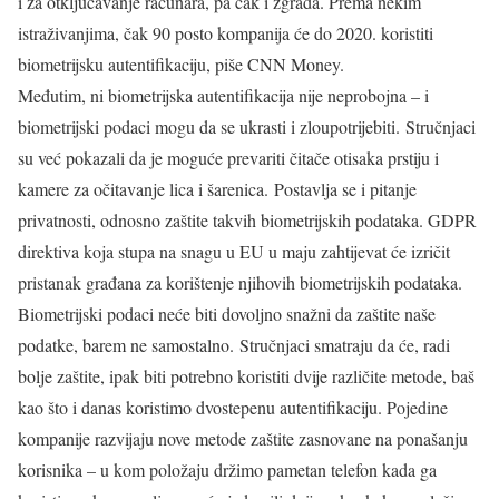
i za otključavanje računara, pa čak i zgrada. Prema nekim
istraživanjima, čak 90 posto kompanija će do 2020. koristiti
biometrijsku autentifikaciju, piše CNN Money.
Međutim, ni biometrijska autentifikacija nije neprobojna – i
biometrijski podaci mogu da se ukrasti i zloupotrijebiti. Stručnjaci
su već pokazali da je moguće prevariti čitače otisaka prstiju i
kamere za očitavanje lica i šarenica. Postavlja se i pitanje
privatnosti, odnosno zaštite takvih biometrijskih podataka. GDPR
direktiva koja stupa na snagu u EU u maju zahtijevat će izričit
pristanak građana za korištenje njihovih biometrijskih podataka.
Biometrijski podaci neće biti dovoljno snažni da zaštite naše
podatke, barem ne samostalno. Stručnjaci smatraju da će, radi
bolje zaštite, ipak biti potrebno koristiti dvije različite metode, baš
kao što i danas koristimo dvostepenu autentifikaciju. Pojedine
kompanije razvijaju nove metode zaštite zasnovane na ponašanju
korisnika – u kom položaju držimo pametan telefon kada ga