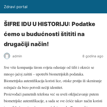
Zdravi portal
ŠIFRE IDU U HISTORIJU: Podatke
ćemo u budućnosti štititi na
drugačiji način!
admin
8 godina ago
Sve više kompanija širom svijeta odustaje od šifri i okreće se
mnogo jačoj zaštiti – upotrebi biometrijskih podataka.
Biometrijska autentifikacija koristi lice, otiske prstiju ili skeniranje
rožnjače da brzo potvrdi nečiji identitet.
Proizvođači pametnih telefona već su uveli otključavanje putem
biometrijske autentifikacije, a sada se sve češće takav način koristi