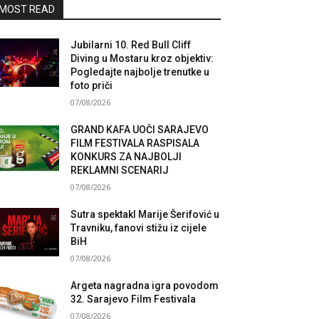
MOST READ
Jubilarni 10. Red Bull Cliff
Diving u Mostaru kroz objektiv:
Pogledajte najbolje trenutke u
foto priči
07/08/2026
GRAND KAFA UOČI SARAJEVO
FILM FESTIVALA RASPISALA
KONKURS ZA NAJBOLJI
REKLAMNI SCENARIJ
07/08/2026
Sutra spektakl Marije Šerifović u
Travniku, fanovi stižu iz cijele
BiH
07/08/2026
Argeta nagradna igra povodom
32. Sarajevo Film Festivala
07/08/2026