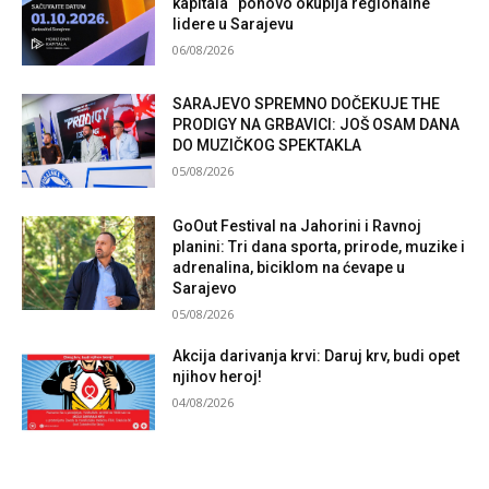
kapitala“ ponovo okuplja regionalne
lidere u Sarajevu
06/08/2026
SARAJEVO SPREMNO DOČEKUJE THE
PRODIGY NA GRBAVICI: JOŠ OSAM DANA
DO MUZIČKOG SPEKTAKLA
05/08/2026
GoOut Festival na Jahorini i Ravnoj
planini: Tri dana sporta, prirode, muzike i
adrenalina, biciklom na ćevape u
Sarajevo
05/08/2026
Akcija darivanja krvi: Daruj krv, budi opet
njihov heroj!
04/08/2026