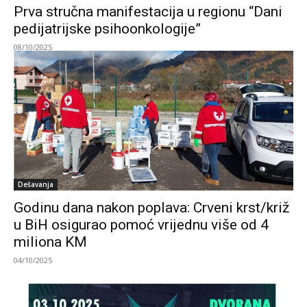
Prva stručna manifestacija u regionu “Dani
pedijatrijske psihoonkologije”
08/10/2025
Dešavanja
Godinu dana nakon poplava: Crveni krst/križ
u BiH osigurao pomoć vrijednu više od 4
miliona KM
04/10/2025