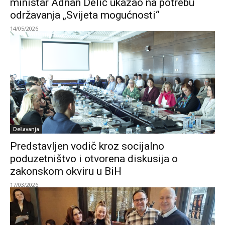
ministar Adnan Delić ukazao na potrebu
održavanja „Svijeta mogućnosti“
14/05/2026
Dešavanja
Predstavljen vodič kroz socijalno
poduzetništvo i otvorena diskusija o
zakonskom okviru u BiH
17/03/2026