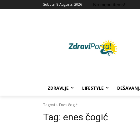
No menu items!
Subota, 8 Augusta, 2026
ZDRAVLJE
LIFESTYLE
DEŠAVANJ
Tagovi
Enes čogić
Tag:
enes čogić