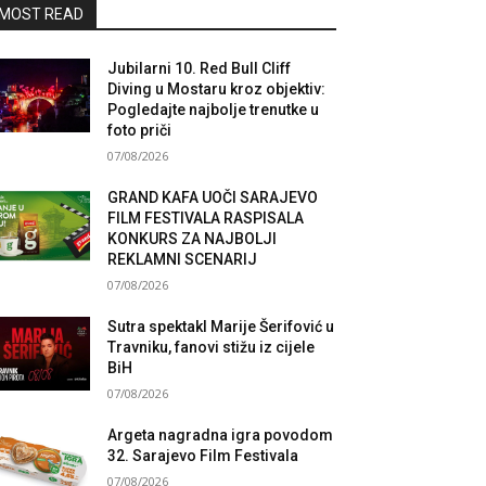
MOST READ
Jubilarni 10. Red Bull Cliff
Diving u Mostaru kroz objektiv:
Pogledajte najbolje trenutke u
foto priči
07/08/2026
GRAND KAFA UOČI SARAJEVO
FILM FESTIVALA RASPISALA
KONKURS ZA NAJBOLJI
REKLAMNI SCENARIJ
07/08/2026
Sutra spektakl Marije Šerifović u
Travniku, fanovi stižu iz cijele
BiH
07/08/2026
Argeta nagradna igra povodom
32. Sarajevo Film Festivala
07/08/2026