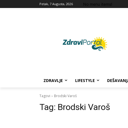
No menu items!
Petak, 7 Augusta, 2026
ZDRAVLJE
LIFESTYLE
DEŠAVANJ
Tagovi
Brodski Varoš
Tag:
Brodski Varoš