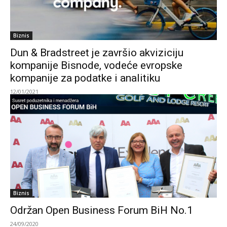
Biznis
Dun & Bradstreet je završio akviziciju
kompanije Bisnode, vodeće evropske
kompanije za podatke i analitiku
12/01/2021
Biznis
Održan Open Business Forum BiH No.1
24/09/2020