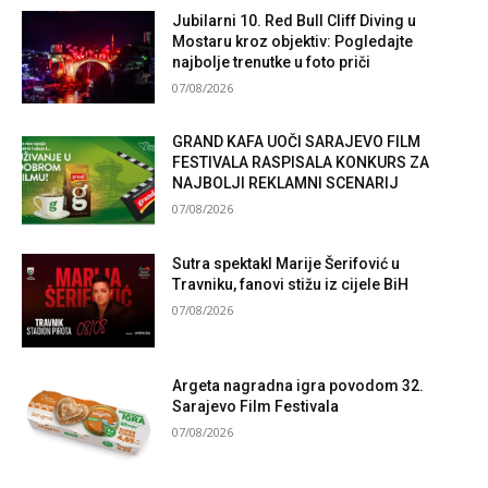
Jubilarni 10. Red Bull Cliff Diving u
Mostaru kroz objektiv: Pogledajte
najbolje trenutke u foto priči
07/08/2026
GRAND KAFA UOČI SARAJEVO FILM
FESTIVALA RASPISALA KONKURS ZA
NAJBOLJI REKLAMNI SCENARIJ
07/08/2026
Sutra spektakl Marije Šerifović u
Travniku, fanovi stižu iz cijele BiH
07/08/2026
Argeta nagradna igra povodom 32.
Sarajevo Film Festivala
07/08/2026