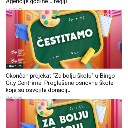
Agencije godine u regiji
15/10/2025
Istaknuto
Okončan projekat “Za bolju školu” u Bingo
City Centrima: Proglašene osnovne škole
koje su osvojile donaciju
18/09/2025