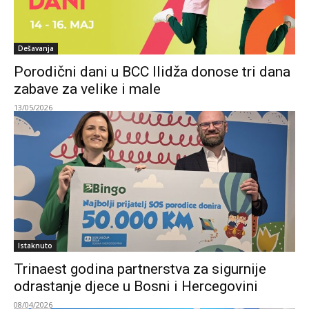
Dešavanja
Porodični dani u BCC Ilidža donose tri dana
zabave za velike i male
13/05/2026
Istaknuto
Trinaest godina partnerstva za sigurnije
odrastanje djece u Bosni i Hercegovini
08/04/2026