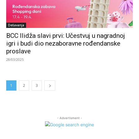
Dešavanja
BCC Ilidža slavi prvi: Učestvuj u nagradnoj
igri i budi dio nezaboravne rođendanske
proslave
28/03/2025
1
2
3
- Advertisment -