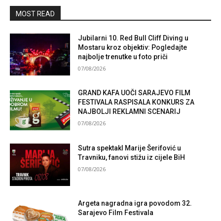
MOST READ
Jubilarni 10. Red Bull Cliff Diving u
Mostaru kroz objektiv: Pogledajte
najbolje trenutke u foto priči
07/08/2026
GRAND KAFA UOČI SARAJEVO FILM
FESTIVALA RASPISALA KONKURS ZA
NAJBOLJI REKLAMNI SCENARIJ
07/08/2026
Sutra spektakl Marije Šerifović u
Travniku, fanovi stižu iz cijele BiH
07/08/2026
Argeta nagradna igra povodom 32.
Sarajevo Film Festivala