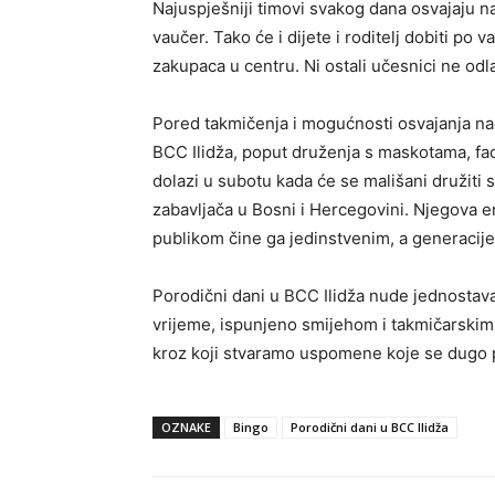
Najuspješniji timovi svakog dana osvajaju n
vaučer. Tako će i dijete i roditelj dobiti po
zakupaca u centru. Ni ostali učesnici ne odla
Pored takmičenja i mogućnosti osvajanja na
BCC Ilidža, poput druženja s maskotama, fa
dolazi u subotu kada će se mališani družiti s
zabavljača u Bosni i Hercegovini. Njegova e
publikom čine ga jedinstvenim, a generacije
Porodični dani u BCC Ilidža nude jednostava
vrijeme, ispunjeno smijehom i takmičarskim 
kroz koji stvaramo uspomene koje se dugo 
OZNAKE
Bingo
Porodični dani u BCC Ilidža