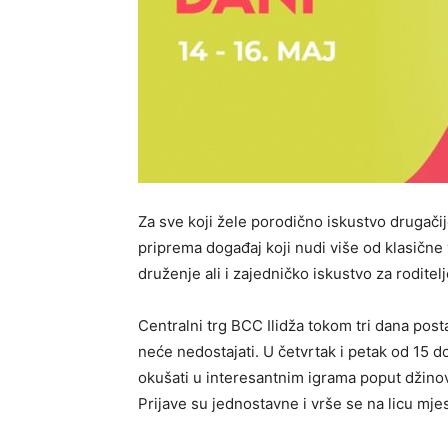
Za sve koji žele porodično iskustvo drugačij
priprema događaj koji nudi više od klasične
druženje ali i zajedničko iskustvo za roditelj
Centralni trg BCC Ilidža tokom tri dana posta
neće nedostajati. U četvrtak i petak od 15 do
okušati u interesantnim igrama poput džinovs
Prijave su jednostavne i vrše se na licu mjes