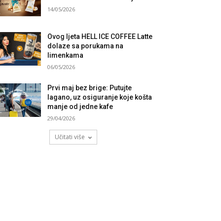
14/05/2026
Ovog ljeta HELL ICE COFFEE Latte
dolaze sa porukama na
limenkama
06/05/2026
Prvi maj bez brige: Putujte
lagano, uz osiguranje koje košta
manje od jedne kafe
29/04/2026
Učitati više