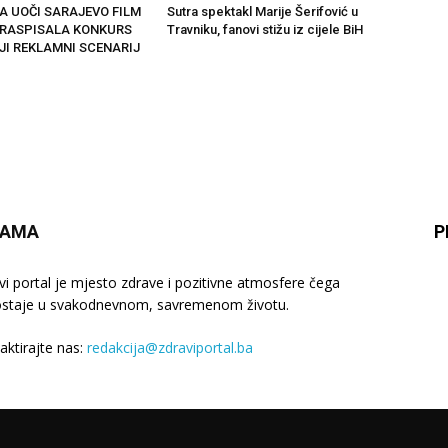
A UOČI SARAJEVO FILM
Sutra spektakl Marije Šerifović u
 RASPISALA KONKURS
Travniku, fanovi stižu iz cijele BiH
JI REKLAMNI SCENARIJ
NAMA
P
vi portal je mjesto zdrave i pozitivne atmosfere čega
staje u svakodnevnom, savremenom životu.
aktirajte nas:
redakcija@zdraviportal.ba