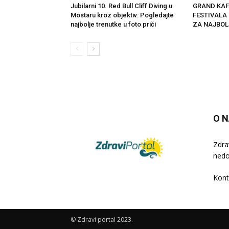
Jubilarni 10. Red Bull Cliff Diving u
GRAND KAF
Mostaru kroz objektiv: Pogledajte
FESTIVALA
najbolje trenutke u foto priči
ZA NAJBOL
O 
Zdra
nedo
Kont
© Zdravi portal 2023.