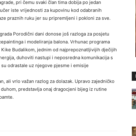
agrade, pri čemu svaki član tima dobija po jedan
 vaučer iste vrijednosti za kupovinu kod odabranih
ze praznih ruku jer su pripremljeni i pokloni za sve.
grada Porodični dani donose još razloga za posjetu
cepaintinga i modeliranja balona. Vrhunac programa
 Kike Budalikom, jednim od najprepoznatljivijih dječijih
nergija, duhoviti nastupi i neposredna komunikacija s
 su odrastale uz njegove pjesme i emisije
n, ali vrlo važan razlog za dolazak. Upravo zajedničko
duhom, predstavlja onaj dragocjeni bijeg iz rutine
pamte.