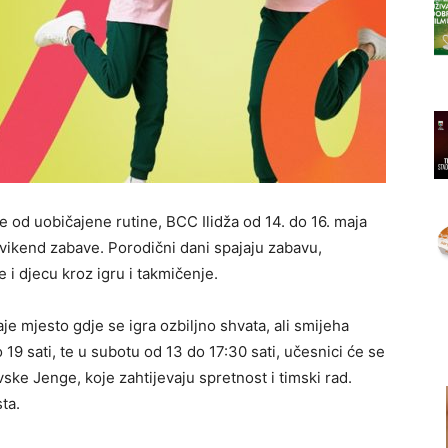
e od uobičajene rutine, BCC Ilidža od 14. do 16. maja
 vikend zabave. Porodični dani spajaju zabavu,
e i djecu kroz igru i takmičenje.
je mjesto gdje se igra ozbiljno shvata, ali smijeha
 19 sati, te u subotu od 13 do 17:30 sati, učesnici će se
ke Jenge, koje zahtijevaju spretnost i timski rad.
ta.