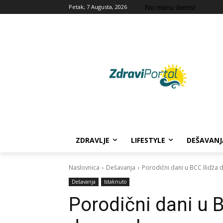
No menu items!
Petak, 7 Augusta, 2026
ZDRAVLJE
LIFESTYLE
DEŠAVANJ
Naslovnica
Dešavanja
Porodični dani u BCC Ilidža d
Dešavanja
Istaknuto
Porodični dani u B