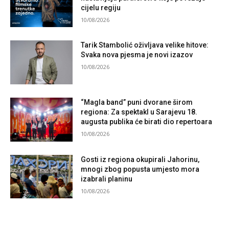
cijelu regiju
10/08/2026
Tarik Stambolić oživljava velike hitove:
Svaka nova pjesma je novi izazov
10/08/2026
“Magla band” puni dvorane širom
regiona: Za spektakl u Sarajevu 18.
augusta publika će birati dio repertoara
10/08/2026
Gosti iz regiona okupirali Jahorinu,
mnogi zbog popusta umjesto mora
izabrali planinu
10/08/2026