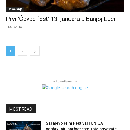
Dešavanja
Prvi 'Ćevap fest' 13. januara u Banjoj Luci
11/01/2018
1
2
- Advertisment -
MOST READ
Sarajevo Film Festival i UNIQA
nastavljaju partnerstvo koje povezuje