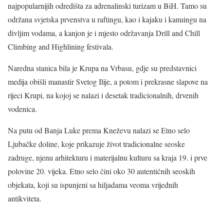
najpopularnijih odredišta za adrenalinski turizam u BiH. Tamo su
održana svjetska prvenstva u raftingu, kao i kajaku i kanuingu na
divljim vodama, a kanjon je i mjesto održavanja Drill and Chill
Climbing and Highlining festivala.
Naredna stanica bila je Krupa na Vrbasu, gdje su predstavnici
medija obišli manastir Svetog Ilije, a potom i prekrasne slapove na
rijeci Krupi, na kojoj se nalazi i desetak tradicionalnih, drvenih
vodenica.
Na putu od Banja Luke prema Kneževu nalazi se Etno selo
Ljubačke doline, koje prikazuje život tradicionalne seoske
zadruge, njenu arhitekturu i materijalnu kulturu sa kraja 19. i prve
polovine 20. vijeka. Etno selo čini oko 30 autentičnih seoskih
objekata, koji su ispunjeni sa hiljadama veoma vrijednih
antikviteta.