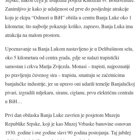
Zanimljivo je kako je udaljenost od prve do posljednje atrakcije
koju je ekipa “Odmori u BiH” obišla u centru Banja Luke oko 1
kilometar, što najbolje pokazuje koliko, zapravo, Banja Luka ima
atrakcija na malom prostoru.
Upoznavanje sa Banja Lukom nastavljeno je u Delibašinom selu,
oko 5 kilometara od centra grada, gdje se nalazi trapistički
samostan i crkva Marija Zvijezda. Monasi – trapisti, najpoznatiji
po pravljenju čuvenog sira – trapista, smatraju se začetnicima
banjalučke industrije, jer su upravo oni udarili temelje Banjalučkoj
pivari, izgradili mljekaru, siranu, ciglanu, prvu električnu centralu
u BiH…
Prvi dan obilaska Banja Luke završen je posjetom Muzeju
Republike Srpske, koji je kao Muzej Vrbaske banovine osnovan
1930. godine i ove godine slavi 90 godina postojanja. Taj jubilej