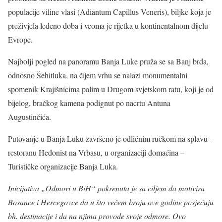
populacije viline vlasi (Adiantum Capillus Veneris), biljke koja je
preživjela ledeno doba i veoma je rijetka u kontinentalnom dijelu
Evrope.
Najbolji pogled na panoramu Banja Luke pruža se sa Banj brda,
odnosno Šehitluka, na čijem vrhu se nalazi monumentalni
spomenik Krajišnicima palim u Drugom svjetskom ratu, koji je od
bijelog, bračkog kamena podignut po nacrtu Antuna
Augustinčića.
Putovanje u Banja Luku završeno je odličnim ručkom na splavu –
restoranu Hedonist na Vrbasu, u organizaciji domaćina –
Turističke organizacije Banja Luka.
Inicijativa „Odmori u BiH“ pokrenuta je sa ciljem da motivira
Bosance i Hercegovce da u što većem broju ove godine posjećuju
bh. destinacije i da na njima provode svoje odmore. Ovo