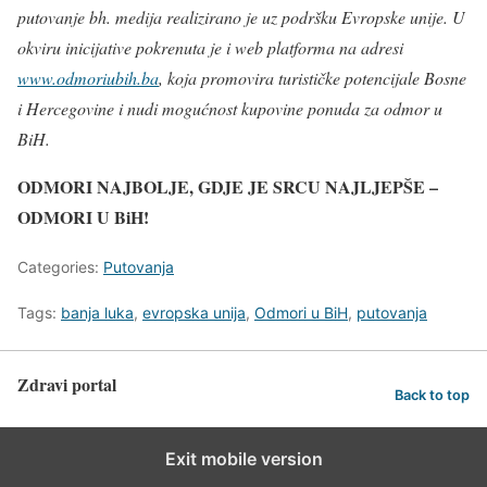
putovanje bh. medija realizirano je uz podršku Evropske unije. U
okviru inicijative pokrenuta je i web platforma na adresi
www.odmoriubih.ba
, koja promovira turističke potencijale Bosne
i Hercegovine i nudi mogućnost kupovine ponuda za odmor u
BiH.
ODMORI NAJBOLJE, GDJE JE SRCU NAJLJEPŠE –
ODMORI U BiH!
Categories:
Putovanja
Tags:
banja luka
,
evropska unija
,
Odmori u BiH
,
putovanja
Zdravi portal
Back to top
Exit mobile version