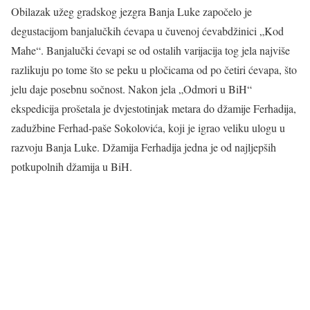
Obilazak užeg gradskog jezgra Banja Luke započelo je
degustacijom banjalučkih ćevapa u čuvenoj ćevabdžinici „Kod
Mahe“. Banjalučki ćevapi se od ostalih varijacija tog jela najviše
razlikuju po tome što se peku u pločicama od po četiri ćevapa, što
jelu daje posebnu sočnost. Nakon jela „Odmori u BiH“
ekspedicija prošetala je dvjestotinjak metara do džamije Ferhadija,
zadužbine Ferhad-paše Sokolovića, koji je igrao veliku ulogu u
razvoju Banja Luke. Džamija Ferhadija jedna je od najljepših
potkupolnih džamija u BiH.