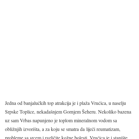
Jedna od banjalučkih top atrakcija je i plaža Vrućica, u naselju
Srpske Toplice, nekadašnjem Gornjem Šeheru. Nekoliko bazena
uz sam Vrbas napunjeno je toplom mineralnom vodom sa
obližnjih izvorišta, a za koju se smatra da liječi reumatizam,
probleme sa srcem i različite kožne bolesti. Vrućica je i stanište